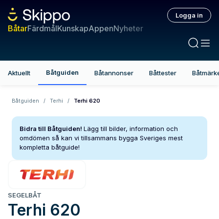
Logga in
Båtar
Färdmål
Kunskap
Appen
Nyheter
Båtguiden
Aktuellt
Båtannonser
Båttester
Båtmärk
Båtguiden
/
Terhi
/
Terhi 620
Bidra till Båtguiden!
Lägg till bilder, information och
omdömen så kan vi tillsammans bygga Sveriges mest
kompletta båtguide!
SEGELBÅT
Terhi
620