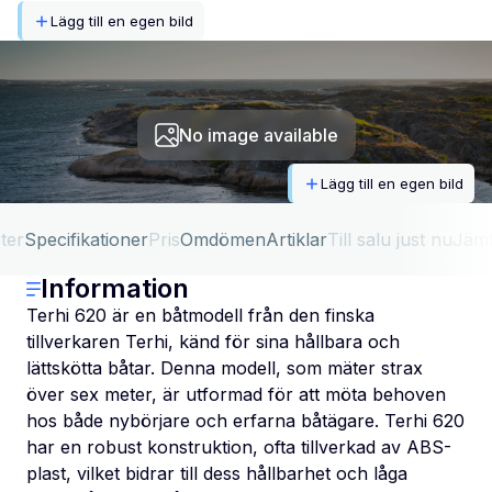
Lägg till en egen bild
No image available
Lägg till en egen bild
ter
Specifikationer
Pris
Omdömen
Artiklar
Till salu just nu
Jäm
Information
Terhi 620 är en båtmodell från den finska
tillverkaren Terhi, känd för sina hållbara och
lättskötta båtar. Denna modell, som mäter strax
över sex meter, är utformad för att möta behoven
hos både nybörjare och erfarna båtägare. Terhi 620
har en robust konstruktion, ofta tillverkad av ABS-
plast, vilket bidrar till dess hållbarhet och låga