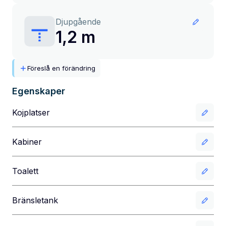
Djupgående
1,2 m
Föreslå en förändring
Egenskaper
Kojplatser
Kabiner
Toalett
Bränsletank