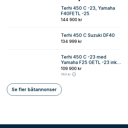
Terhi 450 C -23, Yamaha
Östergötland
F40FETL -25
144 900 kr
Terhi 450 C Suzuki DF40
Stockholm
134 999 kr
Terhi 450 C -23 med
Göteborg
Yamaha F25 GETL -23 ink
trailer
109 900 kr
763 kr
Se fler båtannonser