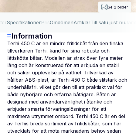
Se
2
bilder
ter
Specifikationer
Pris
Omdömen
Artiklar
Till salu just nu
Jäm
Information
Terhi 450 C är en mindre fritidsbåt från den finska
tillverkaren Terhi, känd för sina robusta och
lättskötta båtar. Modellen är strax över fyra meter
lång och är konstruerad för att erbjuda en stabil
och säker upplevelse på vattnet. Tillverkad av
hållbar ABS-plast, är Terhi 450 C både slitstark och
underhållsfri, vilket gör den till ett praktiskt val för
både nybörjare och erfarna båtägare. Båten är
designad med användarvänlighet i åtanke och
erbjuder smarta förvaringslösningar för att
maximera utrymmet ombord. Terhi 450 C är en del
av Terhis breda sortiment av fritidsbåtar, som har
utvecklats för att möta marknadens behov sedan