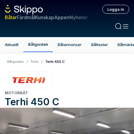
Logga in
Båtar
Färdmål
Kunskap
Appen
Nyheter
Båtguiden
Aktuellt
Båtannonser
Båttester
Båtmärk
Båtguiden
/
Terhi
/
Terhi 450 C
MOTORBÅT
Terhi
450 C