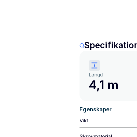
Specifikatio
Längd
4,1 m
Egenskaper
Vikt
Skrovmaterial