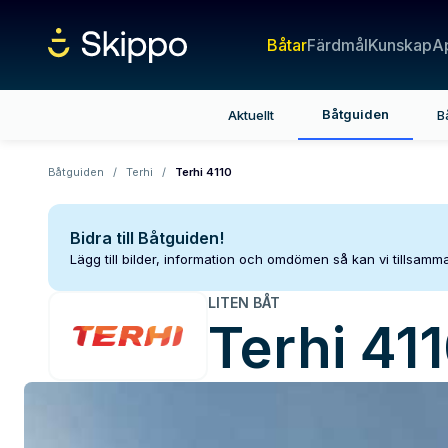
Båtar
Färdmål
Kunskap
A
Båtguiden
Aktuellt
B
Båtguiden
/
Terhi
/
Terhi 4110
Bidra till Båtguiden!
Lägg till bilder, information och omdömen så kan vi tillsam
LITEN BÅT
Terhi
41