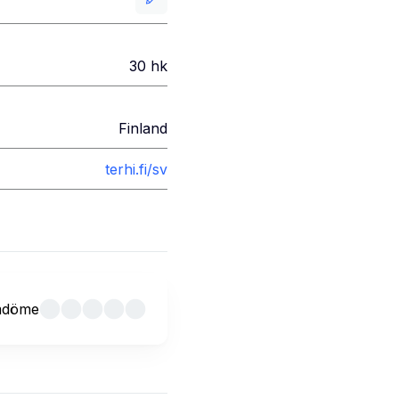
30
hk
Finland
terhi.fi/sv
mdöme