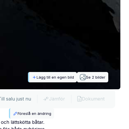
Lägg till en egen bild
Se
2
bilder
Till salu just nu
Jämför
Dokument
Föreslå en ändring
och lättskötta båtar.