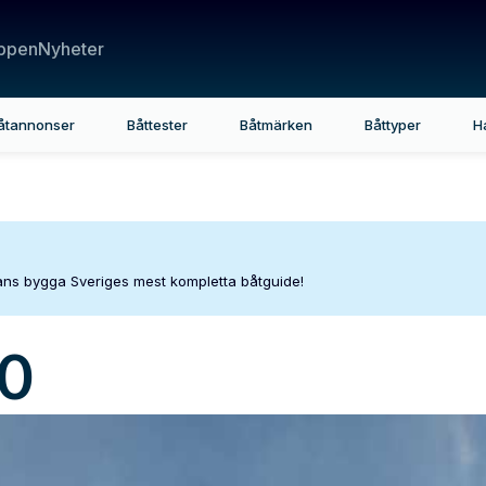
ppen
Nyheter
åtannonser
Båttester
Båtmärken
Båttyper
H
mans bygga Sveriges mest kompletta båtguide!
10