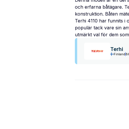
Denna modell är en del a
och erfarna båtägare. Ter
konstruktion. Båten mäter
Terhi 4110 har funnits i
populär tack vare sin an
utmärkt val för dem som s
Terhi
Finland
8