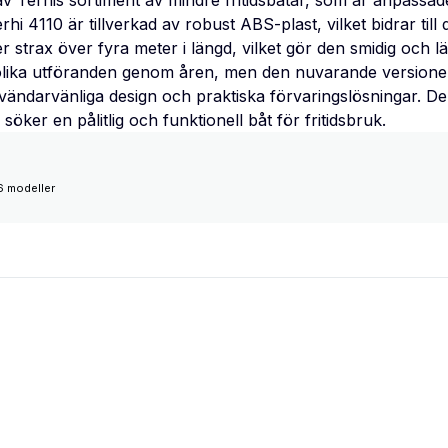
v Terhis sortiment av mindre fritidsbåtar, som är anpassad
hi 4110 är tillverkad av robust ABS-plast, vilket bidrar till 
 strax över fyra meter i längd, vilket gör den smidig och lät
 olika utföranden genom åren, men den nuvarande versionen
vändarvänliga design och praktiska förvaringslösningar. De
öker en pålitlig och funktionell båt för fritidsbruk.
6 modeller