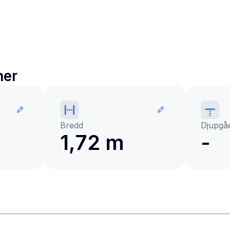
ner
Bredd
Djupgå
1,72 m
-