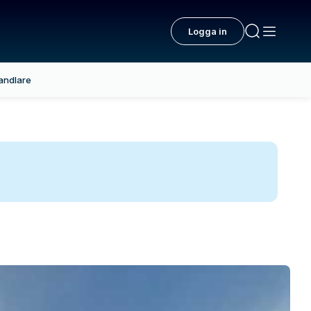
Logga in
andlare