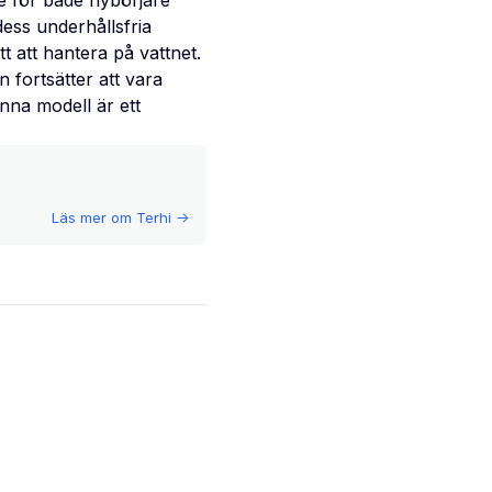
e för både nybörjare
dess underhållsfria
t att hantera på vattnet.
 fortsätter att vara
nna modell är ett
Läs mer om
Terhi
->