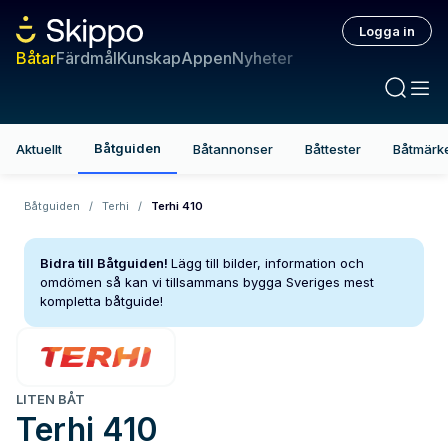
Logga in
Båtar
Färdmål
Kunskap
Appen
Nyheter
Båtguiden
Aktuellt
Båtannonser
Båttester
Båtmärk
Båtguiden
/
Terhi
/
Terhi 410
Bidra till Båtguiden!
Lägg till bilder, information och
omdömen så kan vi tillsammans bygga Sveriges mest
kompletta båtguide!
LITEN BÅT
Terhi
410