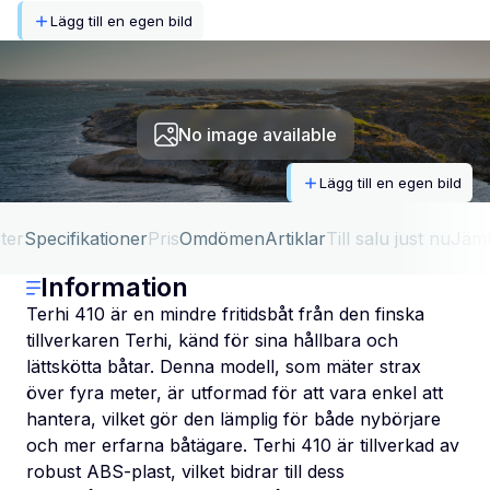
Lägg till en egen bild
No image available
Lägg till en egen bild
ter
Specifikationer
Pris
Omdömen
Artiklar
Till salu just nu
Jäm
Information
Terhi 410 är en mindre fritidsbåt från den finska
tillverkaren Terhi, känd för sina hållbara och
lättskötta båtar. Denna modell, som mäter strax
över fyra meter, är utformad för att vara enkel att
hantera, vilket gör den lämplig för både nybörjare
och mer erfarna båtägare. Terhi 410 är tillverkad av
robust ABS-plast, vilket bidrar till dess