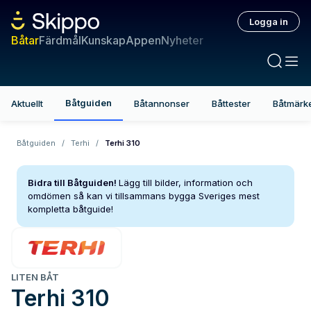
Logga in
Båtar
Färdmål
Kunskap
Appen
Nyheter
Båtguiden
Aktuellt
Båtannonser
Båttester
Båtmärk
Båtguiden
/
Terhi
/
Terhi 310
Bidra till Båtguiden!
Lägg till bilder, information och
omdömen så kan vi tillsammans bygga Sveriges mest
kompletta båtguide!
LITEN BÅT
Terhi
310