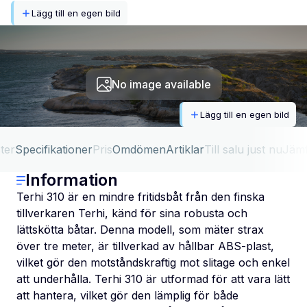
Lägg till en egen bild
No image available
Lägg till en egen bild
ter
Specifikationer
Pris
Omdömen
Artiklar
Till salu just nu
Jäm
Information
Terhi 310 är en mindre fritidsbåt från den finska
tillverkaren Terhi, känd för sina robusta och
lättskötta båtar. Denna modell, som mäter strax
över tre meter, är tillverkad av hållbar ABS-plast,
vilket gör den motståndskraftig mot slitage och enkel
att underhålla. Terhi 310 är utformad för att vara lätt
att hantera, vilket gör den lämplig för både