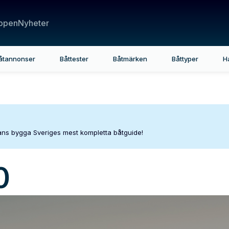
ppen
Nyheter
åtannonser
Båttester
Båtmärken
Båttyper
H
mans bygga Sveriges mest kompletta båtguide!
0