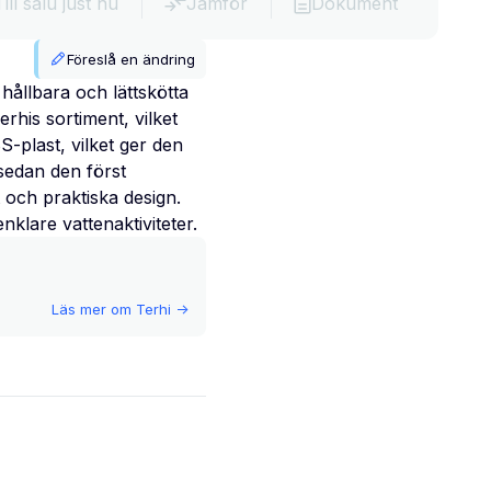
Till salu just nu
Jämför
Dokument
Föreslå en ändring
hållbara och lättskötta
rhis sortiment, vilket
S-plast, vilket ger den
 sedan den först
 och praktiska design.
nklare vattenaktiviteter.
Läs mer om
Terhi
->