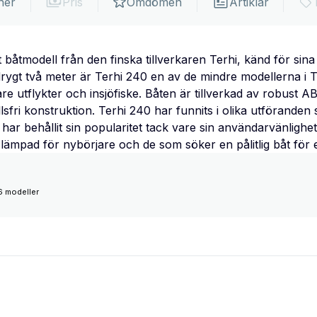
ner
Pris
Omdömen
Artiklar
båtmodell från den finska tillverkaren Terhi, känd för sina 
rygt två meter är Terhi 240 en av de mindre modellerna i Te
are utflykter och insjöfiske. Båten är tillverkad av robust AB
lsfri konstruktion. Terhi 240 har funnits i olika utföranden
har behållit sin popularitet tack vare sin användarvänlighet
lämpad för nybörjare och de som söker en pålitlig båt för e
6 modeller