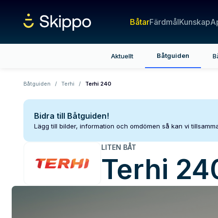
Båtar
Färdmål
Kunskap
A
Båtguiden
Aktuellt
B
Båtguiden
/
Terhi
/
Terhi 240
Bidra till Båtguiden!
Lägg till bilder, information och omdömen så kan vi tillsam
LITEN BÅT
Terhi
24