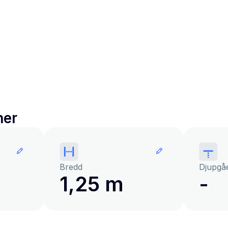
ner
Bredd
Djupgå
1,25 m
-