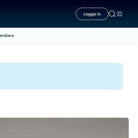
Logga in
andlare