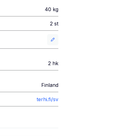
40
kg
2
st
2
hk
Finland
terhi.fi/sv