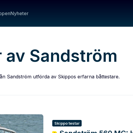
ppen
Nyheter
r av Sandström
från Sandström utförda av Skippos erfarna båttestare.
Skippo testar