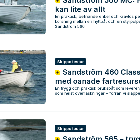
Sandström 560 MC: 
kan lite av allt
En praktisk, befriande enkel och kravlös p
korsning mellan en hyttbåt och en styrpulpe
Sandström 560...
Skippo testar
Sandström 460 Class
med oanade fartresurs
En trygg och praktisk bruksbåt som leverer
som helst överraskningar – förrän vi släppe
Skippo testar
Sandström 565 – try