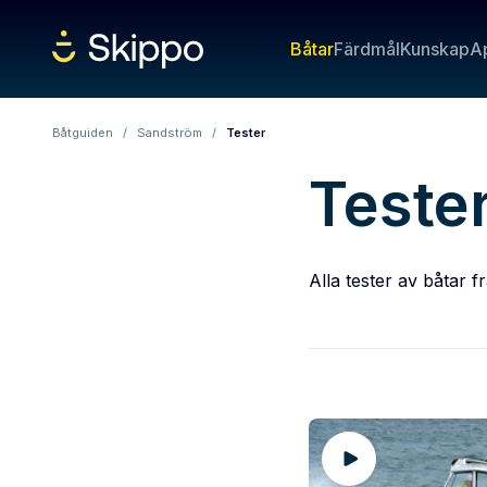
Båtar
Färdmål
Kunskap
A
Båtguiden
/
Sandström
/
Tester
Teste
Alla tester av båtar 