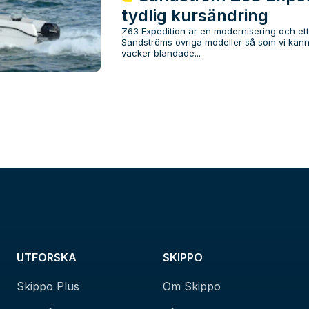
tydlig kursändring
Z63 Expedition är en modernisering och ett 
Sandströms övriga modeller så som vi kän
väcker blandade...
UTFORSKA
SKIPPO
Skippo Plus
Om Skippo