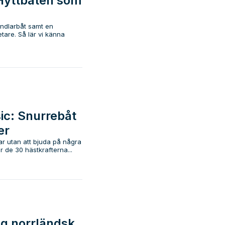
Hyttbåten som
endlarbåt samt en
tare. Så lär vi känna
ic: Snurrebåt
er
ar utan att bjuda på några
r de 30 hästkrafterna...
gg norrländsk