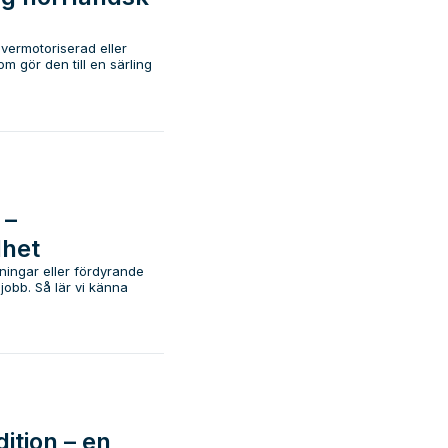
vermotoriserad eller
 gör den till en särling
 –
lhet
ningar eller fördyrande
 jobb. Så lär vi känna
tion – en