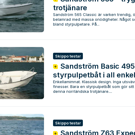
trotjänare
Sandström 565 Classic är varken trendig, ö
belamrad med massa onödigheter. Något som
bland styrpulpetare. På...
Skippo testar
Sandström Basic 495
styrpulpetbåt i all enke
Enkellamimnat. Klassisk design. Inga utsväv
finesser. Bara en styrpulpetbåt som gör sitt
denna norrländska trotjänare....
Skippo testar
Sandström Z63 Expedi