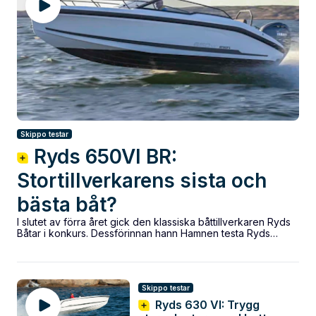
Skippo testar
Ryds 650VI BR:
Stortillverkarens sista och
bästa båt?
I slutet av förra året gick den klassiska båttillverkaren Ryds
Båtar i konkurs. Dessförinnan hann Hamnen testa Ryds
650VI BR som skulle...
Skippo testar
Ryds 630 VI: Trygg