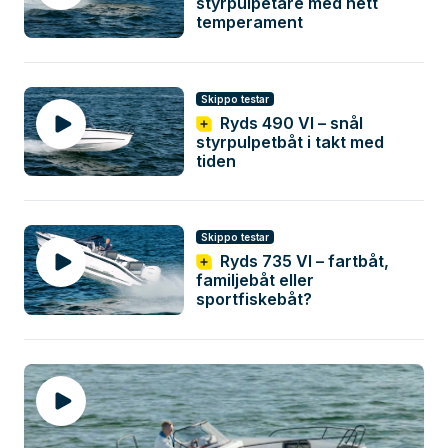
styrpulpetare med hett
temperament
Skippo testar
Ryds 490 VI – snål
styrpulpetbåt i takt med
tiden
Skippo testar
Ryds 735 VI – fartbåt,
familjebåt eller
sportfiskebåt?