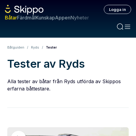
Logga in
Båtar
Färdmål
Kunskap
Appen
Nyheter
Båtguiden
/
Ryds
/
Tester
Tester av Ryds
Alla tester av båtar från Ryds utförda av Skippos
erfarna båttestare.