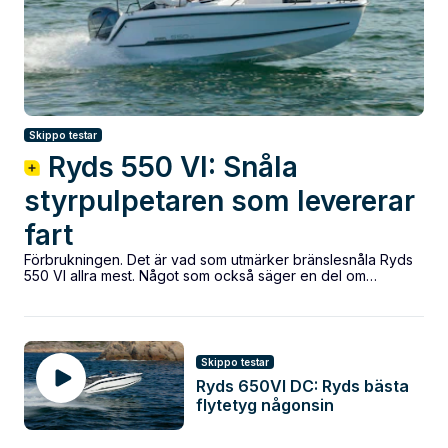
Skippo testar
Ryds 550 VI: Snåla
styrpulpetaren som levererar
fart
Förbrukningen. Det är vad som utmärker bränslesnåla Ryds
550 VI allra mest. Något som också säger en del om
gångegenskaperna. Se testen!...
Skippo testar
Ryds 650VI DC: Ryds bästa
flytetyg någonsin