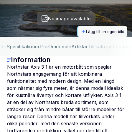
No image available
Lägg till en egen bild
ter
Specifikationer
Pris
Omdömen
Artiklar
Till salu just nu
Jäm
Information
Northstar Axis 3 1 är en motorbåt som speglar
Northstars engagemang för att kombinera
funktionalitet med modern design. Med en längd
som närmar sig fyra meter, är denna modell idealisk
för kustnära äventyr och kortare utflykter. Axis 3 1
är en del av Northstars breda sortiment, som
sträcker sig från mindre båtar till större modeller för
längre resor. Denna modell har tillverkats under
olika perioder, med den senaste versionen
fortfarande i produktion, vilket gör den till ett