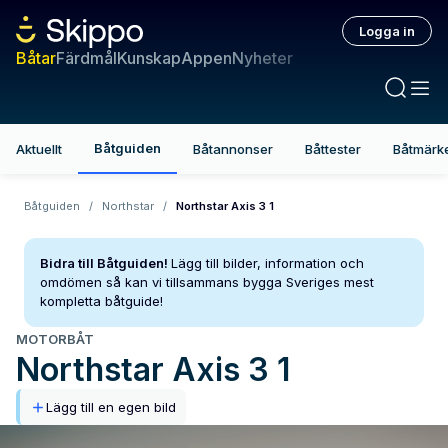
Logga in
Båtar
Färdmål
Kunskap
Appen
Nyheter
Båtguiden
Aktuellt
Båtannonser
Båttester
Båtmärk
Båtguiden
/
Northstar
/
Northstar Axis 3 1
Bidra till Båtguiden!
Lägg till bilder, information och
omdömen så kan vi tillsammans bygga Sveriges mest
kompletta båtguide!
MOTORBÅT
Northstar
Axis 3 1
Lägg till en egen bild