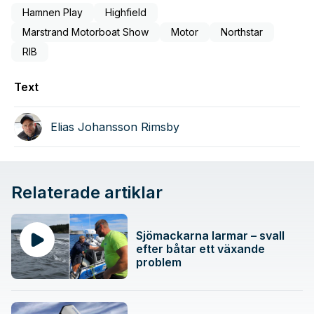
Hamnen Play
Highfield
Marstrand Motorboat Show
Motor
Northstar
RIB
Text
Elias Johansson Rimsby
Relaterade artiklar
Sjömackarna larmar – svall
efter båtar ett växande
problem