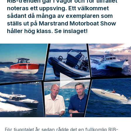
RIB-trenden går i vågor och för tillfället
noteras ett uppsving. Ett välkommet
sådant då många av exemplaren som
ställs ut på Marstrand Motorboat Show
håller hög klass. Se inslaget!
0
seconds
of
För tjugotalet år sedan rådde det en fullkomlig RIB-