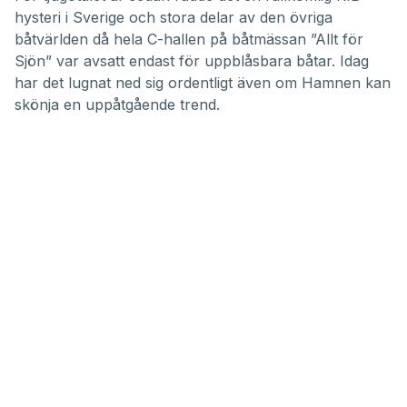
35
hysteri i Sverige och stora delar av den övriga
minutes,
28
båtvärlden då hela C-hallen på båtmässan ”Allt för
seconds
Sjön” var avsatt endast för uppblåsbara båtar. Idag
har det lugnat ned sig ordentligt även om Hamnen kan
skönja en uppåtgående trend.