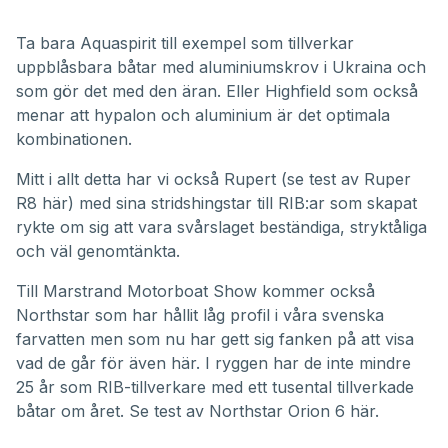
Ta bara
Aquaspirit
till exempel som tillverkar
uppblåsbara båtar med aluminiumskrov i Ukraina och
som gör det med den äran. Eller
Highfield
som också
menar att hypalon och aluminium är det optimala
kombinationen.
Mitt i allt detta har vi också Rupert (
se test av Ruper
R8 här
) med sina stridshingstar till RIB:ar som skapat
rykte om sig att vara svårslaget beständiga, stryktåliga
och väl genomtänkta.
Till
Marstrand Motorboat Show
kommer också
Northstar som har hållit låg profil i våra svenska
farvatten men som nu har gett sig fanken på att visa
vad de går för även här. I ryggen har de inte mindre
25 år som RIB-tillverkare med ett tusental tillverkade
båtar om året.
Se test av Northstar Orion 6 här
.