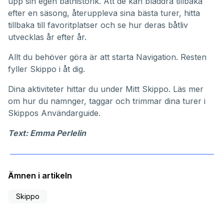
upp sin egen båthistorik. Att de kan bläddra tillbaka
efter en säsong, återuppleva sina bästa turer, hitta
tillbaka till favoritplatser och se hur deras båtliv
utvecklas år efter år.
Allt du behöver göra är att starta Navigation. Resten
fyller Skippo i åt dig.
Dina aktiviteter hittar du under
Mitt Skippo
. Läs mer
om hur du namnger, taggar och trimmar dina turer i
Skippos
Användarguide
.
Text: Emma Perlelin
Ämnen i artikeln
Skippo