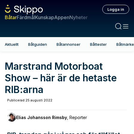
Logga in
Båtar
Färdmål
Kunskap
Appen
Nyheter
Aktuellt
Båtguiden
Båtannonser
Båttester
Båtmärk
Marstrand Motorboat
Show – här är de hetaste
RIB:arna
Publicerad
25 augusti 2022
Elias Johansson Rimsby
,
Reporter