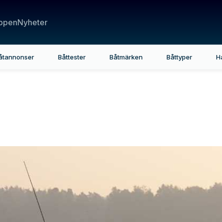
ppen
Nyheter
åtannonser
Båttester
Båtmärken
Båttyper
H