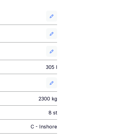
305
l
2300
kg
8
st
C - Inshore