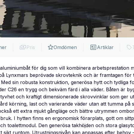
ner
Pris
Omdömen
Artiklar
aluminiumbåt för dig som vill kombinera arbetsprestation m
på Lynxmars beprövade skrovteknik och är framtagen för t
. Med sin robusta konstruktion, generösa hytt och tydliga f
er C26 en trygg och bekväm färd i alla väder. Båten är byg
tyvhet och kraftigt dimensionerade skrovvinklar som ger 
hård körning, last och varierande väder utan att tumma på sta
också ett extra mjukt gångläge och bättre utrymmen ombord
 bruk. I hytten finns en ergonomisk förarplats, gott om sittpl
ch toalettmodul. Den generösa takhöjden och stora glasyto
t sikt runtom. Utrustningsnivån kan anpassas efter behov – 