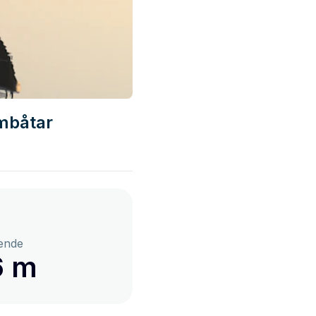
umbåtar
ende
6 m