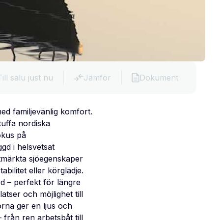
Till salu just nu
Jämför
Dokument
ed familjevänlig komfort.
uffa nordiska
okus på
gd i helsvetsat
utmärkta sjöegenskaper
bilitet eller körglädje.
 – perfekt för längre
atser och möjlighet till
rna ger en ljus och
från ren arbetsbåt till