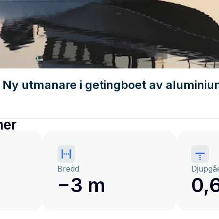
Ny utmanare i getingboet av alumini
ner
Bredd
Djupgå
−3 m
0,