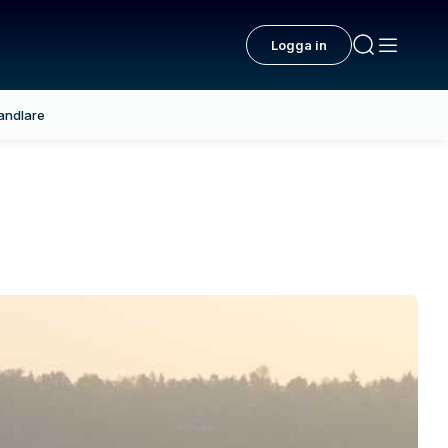
Logga in
andlare