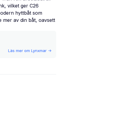
hk, vilket ger C26
modern hyttbåt som
e mer av din båt, oavsett
Läs mer om
Lynxmar
->