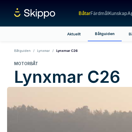
Båtar
Färdmål
Kunskap
A
Båtguiden
Aktuellt
B
Båtguiden
/
Lynxmar
/
Lynxmar C26
MOTORBÅT
Lynxmar
C26