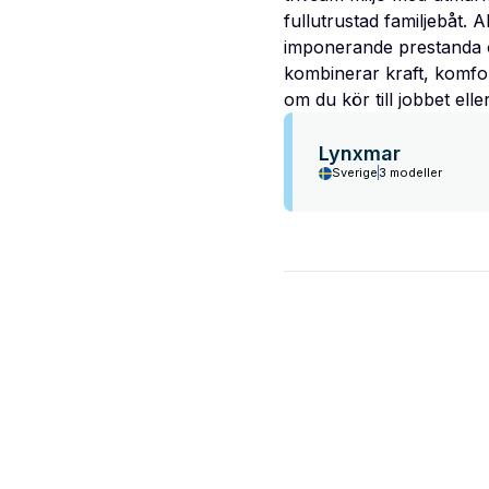
fullutrustad familjebåt. 
imponerande prestanda o
kombinerar kraft, komfor
om du kör till jobbet elle
Lynxmar
Sverige
3 modeller