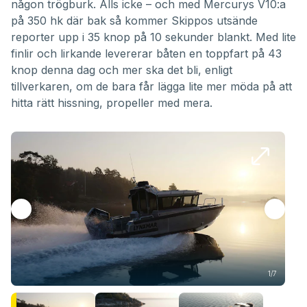
någon trögburk. Alls icke – och med Mercurys V10:a
på 350 hk där bak så kommer Skippos utsände
reporter upp i 35 knop på 10 sekunder blankt. Med lite
finlir och lirkande levererar båten en toppfart på 43
knop denna dag och mer ska det bli, enligt
tillverkaren, om de bara får lägga lite mer möda på att
hitta rätt hissning, propeller med mera.
1/7