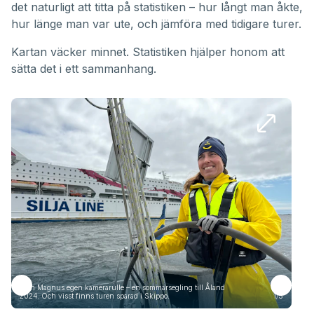
det naturligt att titta på statistiken – hur långt man åkte,
hur länge man var ute, och jämföra med tidigare turer.
Kartan väcker minnet. Statistiken hjälper honom att
sätta det i ett sammanhang.
Från Magnus egen kamerarulle – en sommarsegling till Åland
Frå
2024. Och visst finns turen sparad i Skippo.
1/5
2024