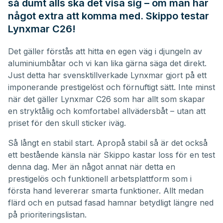
så dumt alls ska det visa sig – om man har
något extra att komma med. Skippo testar
Lynxmar C26!
Det gäller förstås att hitta en egen väg i djungeln av
aluminiumbåtar och vi kan lika gärna säga det direkt.
Just detta har svensktillverkade Lynxmar gjort på ett
imponerande prestigelöst och förnuftigt sätt. Inte minst
när det gäller Lynxmar C26 som har allt som skapar
en stryktålig och komfortabel allvädersbåt – utan att
priset för den skull sticker iväg.
Så långt en stabil start. Apropå stabil så är det också
ett bestående känsla när Skippo kastar loss för en test
denna dag. Mer än något annat när detta en
prestigelös och funktionell arbetsplattform som i
första hand levererar smarta funktioner. Allt medan
flärd och en putsad fasad hamnar betydligt längre ned
på prioriteringslistan.