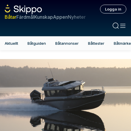
Logga in
Båtar
Färdmål
Kunskap
Appen
Nyheter
Aktuellt
Båtguiden
Båtannonser
Båttester
Båtmärk