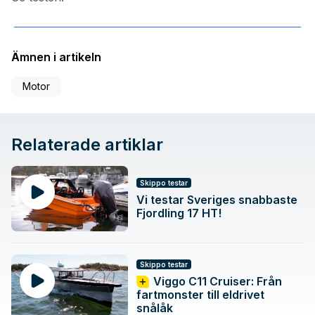
Ämnen i artikeln
Motor
Relaterade artiklar
Skippo testar
Vi testar Sveriges snabbaste
Fjordling 17 HT!
Skippo testar
Viggo C11 Cruiser: Från
fartmonster till eldrivet
snålåk