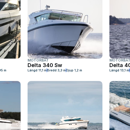
MOTORBÅT
MOTORBÅ
Delta 340 Sw
Delta 4
95 m
Längd
11,1 m
Bredd
3,3 m
Djup
1,2 m
Längd
13,1 m