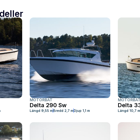
deller
MOTORBÅT
MOTORBÅ
Delta 290 Sw
Delta 3
m
Längd
9,55 m
Bredd
2,7 m
Djup
1,1 m
Längd
10,7 