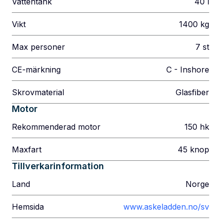
Vattentank
40
l
Vikt
1400
kg
Max personer
7
st
CE-märkning
C - Inshore
Skrovmaterial
Glasfiber
Motor
Rekommenderad motor
150
hk
Maxfart
45
knop
Tillverkarinformation
Land
Norge
Hemsida
www.askeladden.no/sv