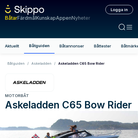
Logga in
Båtar
Färdmål
Kunskap
Appen
Nyheter
Båtguiden
Aktuellt
Båtannonser
Båttester
Båtmärk
Båtguiden
/
Askeladden
/
Askeladden C65 Bow Rider
MOTORBÅT
Askeladden
C65 Bow Rider