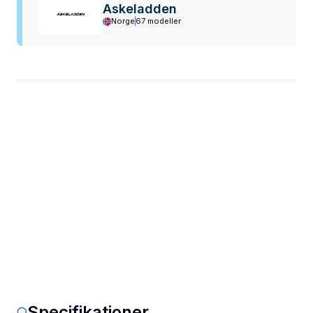
Askeladden
Norge
67 modeller
Specifikationer