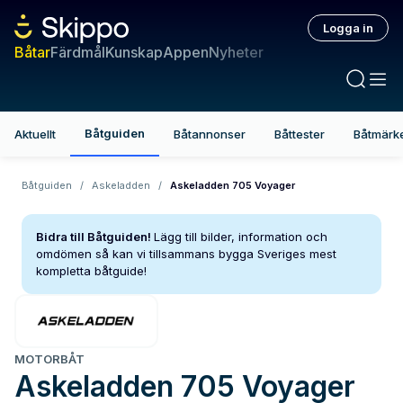
Logga in
Båtar
Färdmål
Kunskap
Appen
Nyheter
Båtguiden
Aktuellt
Båtannonser
Båttester
Båtmärk
Båtguiden
/
Askeladden
/
Askeladden 705 Voyager
Bidra till Båtguiden!
Lägg till bilder, information och
omdömen så kan vi tillsammans bygga Sveriges mest
kompletta båtguide!
MOTORBÅT
Askeladden
705 Voyager