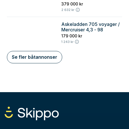
HORIZON
379 000 kr
2 632 kr
Askeladden 705 voyager /
Stockholm
Mercruiser 4,3 - 98
179 000 kr
1 243 kr
Se fler båtannonser