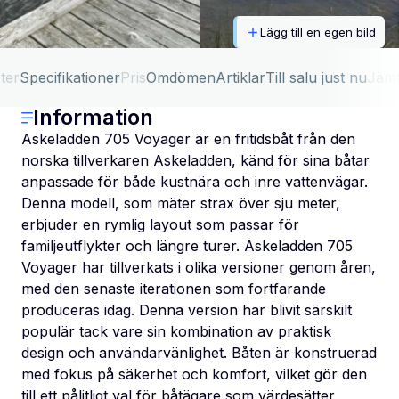
Lägg till en egen bild
ter
Specifikationer
Pris
Omdömen
Artiklar
Till salu just nu
Jäm
Information
Askeladden 705 Voyager är en fritidsbåt från den
norska tillverkaren Askeladden, känd för sina båtar
anpassade för både kustnära och inre vattenvägar.
Denna modell, som mäter strax över sju meter,
erbjuder en rymlig layout som passar för
familjeutflykter och längre turer. Askeladden 705
Voyager har tillverkats i olika versioner genom åren,
med den senaste iterationen som fortfarande
produceras idag. Denna version har blivit särskilt
populär tack vare sin kombination av praktisk
design och användarvänlighet. Båten är konstruerad
med fokus på säkerhet och komfort, vilket gör den
till ett pålitligt val för båtägare som värdesätter