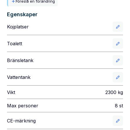
Föreslå en förändring
Egenskaper
Kojplatser
Toalett
Bränsletank
Vattentank
Vikt
2300
kg
Max personer
8
st
CE-märkning