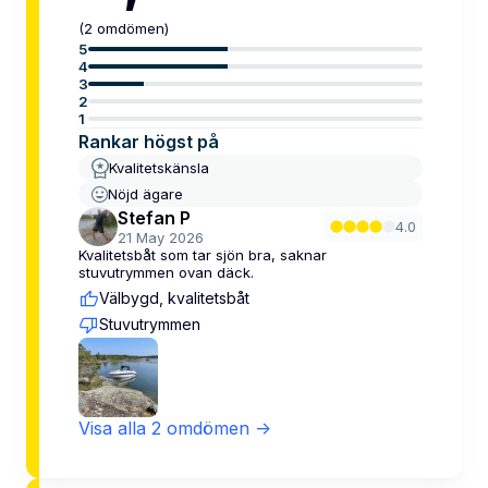
(
2
omdömen
)
5
4
3
2
1
Rankar högst på
Kvalitetskänsla
Nöjd ägare
Stefan P
4.0
21 May 2026
Kvalitetsbåt som tar sjön bra, saknar
stuvutrymmen ovan däck.
Välbygd, kvalitetsbåt
Stuvutrymmen
Visa alla
2
omdömen
->