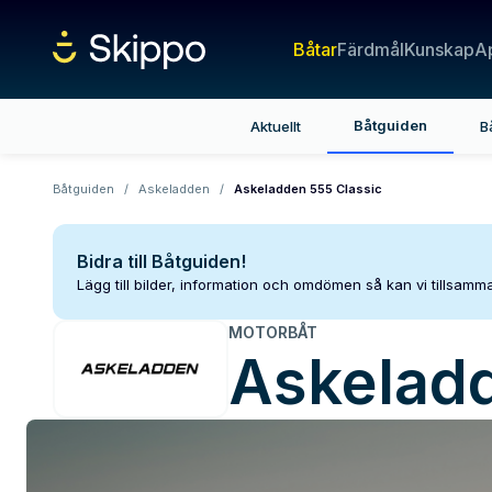
Båtar
Färdmål
Kunskap
A
Båtguiden
Aktuellt
B
Båtguiden
/
Askeladden
/
Askeladden 555 Classic
Bidra till Båtguiden!
Lägg till bilder, information och omdömen så kan vi tillsam
MOTORBÅT
Askelad