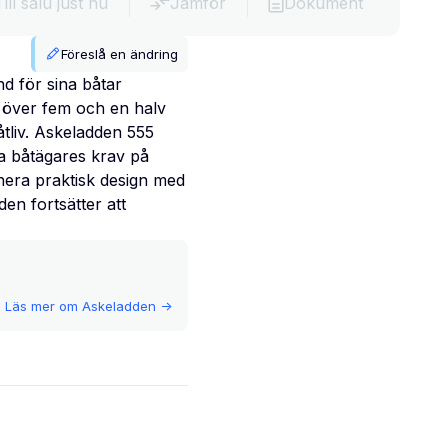
Till salu just nu
Jämför
Dokument
Föreslå en ändring
nd för sina båtar
 över fem och en halv
tliv. Askeladden 555
na båtägares krav på
nera praktisk design med
den fortsätter att
Läs mer om
Askeladden
->