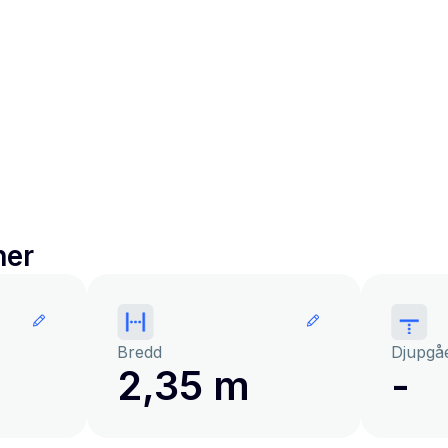
ner
Bredd
Djupgå
2,35 m
-