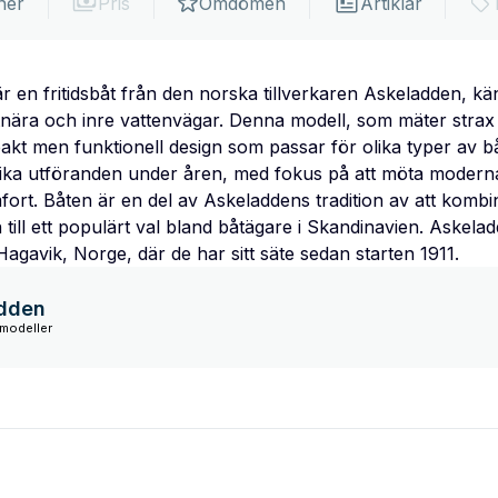
ner
Pris
Omdömen
Artiklar
r en fritidsbåt från den norska tillverkaren Askeladden, kä
nära och inre vattenvägar. Denna modell, som mäter strax
kt men funktionell design som passar för olika typer av bå
i olika utföranden under åren, med fokus på att möta moder
rt. Båten är en del av Askeladdens tradition av att kombi
n till ett populärt val bland båtägare i Skandinavien. Askelad
Hagavik, Norge, där de har sitt säte sedan starten 1911.
dden
modeller