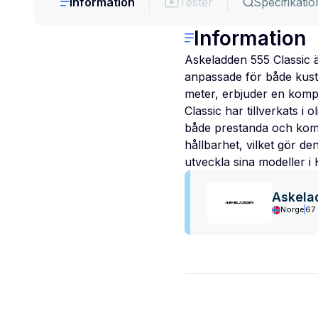
Information
Tester
Specifikatio
Information
Askeladden 555 Classic ä
anpassade för både kust
meter, erbjuder en kompa
Classic har tillverkats 
både prestanda och komfo
hållbarhet, vilket gör de
utveckla sina modeller i 
Askela
Norge
67 