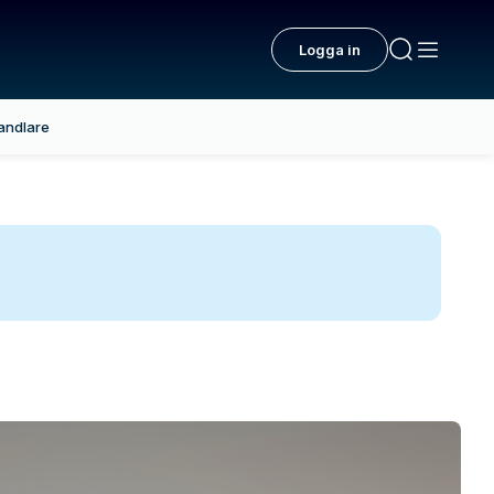
Logga in
andlare