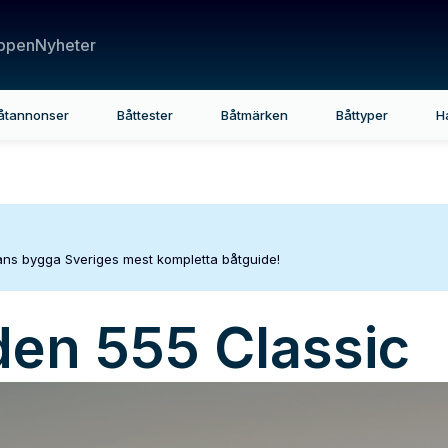
ppen
Nyheter
åtannonser
Båttester
Båtmärken
Båttyper
H
mans bygga Sveriges mest kompletta båtguide!
den
555 Classic