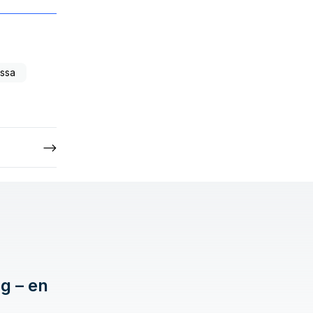
ssa
g – en