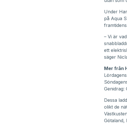
utan som o
seconds
Volume
90%
Under Ham
på
Aqua S
framtidens
– Vi är vad
snabbladdn
ett elektri
säger Nicl
Mer från 
Lördagens 
Söndagens
Genidrag: G
Dessa ladda
olikt de n
Västkusten
Götaland, 