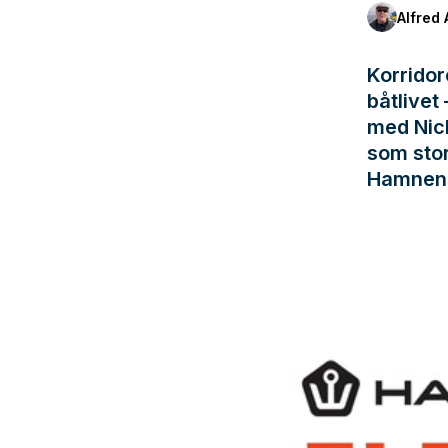
Alfred 
Korridor
båtlivet
med Nic
som stor
Hamnens