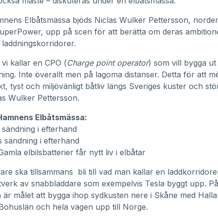
ckså måste – diskuteras under en elbåtsmässa.
nens Elbåtsmässa bjöds Niclas Wulker Pettersson, norde
uperPower
, upp på scen för att berätta om deras ambitio
 laddningskorridorer.
 vi kallar en CPO (
Charge point operator
) som vill bygga ut
ing. Inte överallt men på lagoma distanser. Detta för att mö
skt, tyst och miljövänligt båtliv längs Sveriges kuster och stö
as Wulker Pettersson.
Hamnens Elbåtsmässa:
sändning i efterhand
 sändning i efterhand
amla elbilsbatterier får nytt liv i elbåtar
re ska tillsammans bli till vad man kallar en laddkorridorer
ätverk av snabbladdare som exempelvis Tesla byggt upp. P
 är målet att bygga ihop sydkusten nere i Skåne med Halla
Bohuslän och hela vägen upp till Norge.