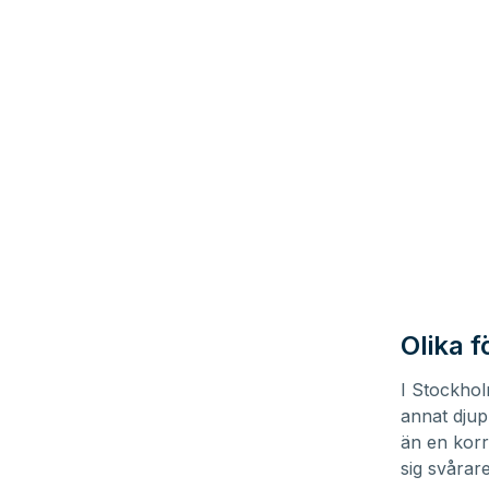
Olika f
I Stockho
annat djup
än en korr
sig svårar