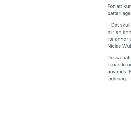
För att ku
batterilag
– Det skul
blir en än
lite annor
Niclas Wul
Dessa batt
liknande o
används. N
laddning.