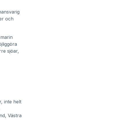
nansvarig
ner och
 marin
jliggöra
rre sjöar,
, inte helt
å
nd, Västra