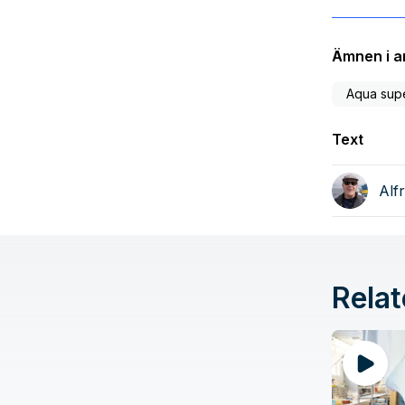
Ämnen i ar
Aqua sup
Text
Alf
Relat