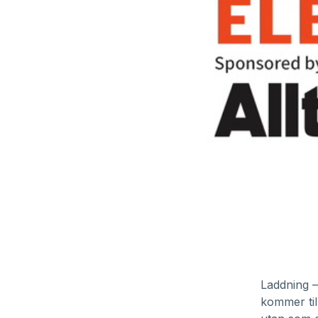
0
seconds
of
Laddning –
18
kommer til
minutes,
40