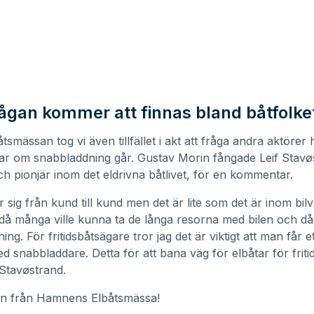
rågan kommer att finnas bland båtfolke
tsmässan tog vi även tillfället i akt att fråga andra aktörer
r om snabbladdning går. Gustav Morin fångade Leif Stavø
h pionjär inom det eldrivna båtlivet, för en kommentar.
er sig från kund till kund men det är lite som det är inom bi
d då många ville kunna ta de långa resorna med bilen och då
ng. För fritidsbåtsägare tror jag det är viktigt att man får e
d snabbladdare. Detta för att bana väg för elbåtar för friti
 Stavøstrand.
jun från Hamnens Elbåtsmässa!