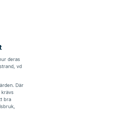
t
 hur deras
strand, vd
lvärden. Där
 krävs
tt bra
dsbruk,