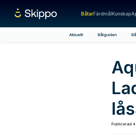
Båtar
Färdmål
Kunskap
A
Aktuellt
Båtguiden
Bå
Aq
La
lås
Publicerad
4