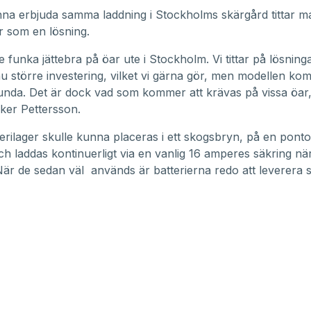
nna erbjuda samma laddning i Stockholms skärgård tittar 
er som en lösning.
le funka jättebra på öar ute i Stockholm. Vi tittar på lösnin
nu större investering, vilket vi gärna gör, men modellen kom
lunda. Det är dock vad som kommer att krävas på vissa öar
ker Pettersson.
erilager skulle kunna placeras i ett skogsbryn, på en ponto
ch laddas kontinuerligt via en vanlig 16 amperes säkring när
är de sedan väl används är batterierna redo att leverera