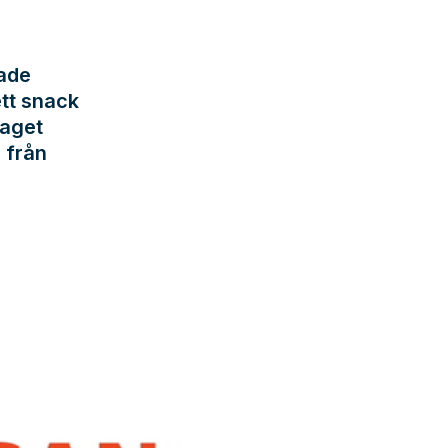
rade
ett snack
taget
n från