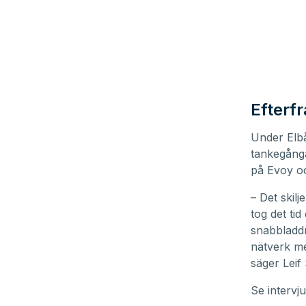
Efterf
Under Elbå
tankegånga
på Evoy oc
– Det skilj
tog det ti
snabbladdni
nätverk me
säger Leif
Se interv