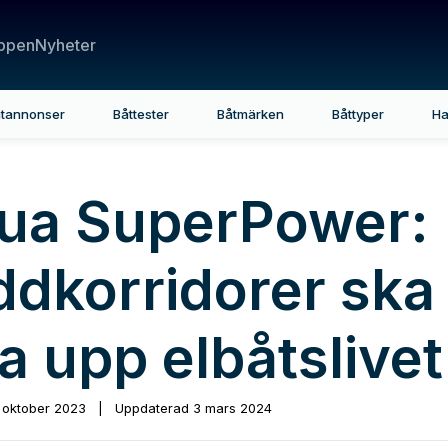
ppen
Nyheter
tannonser
Båttester
Båtmärken
Båttyper
Ha
ua SuperPower:
ddkorridorer ska
a upp elbåtslivet
 oktober 2023
|
Uppdaterad
3 mars 2024