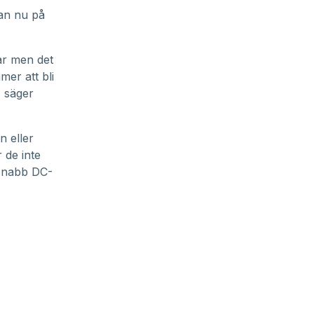
man nu på
gar men det
mer att bli
, säger
n eller
 de inte
 snabb DC-