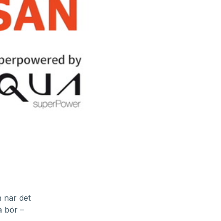
n när det
a bör –