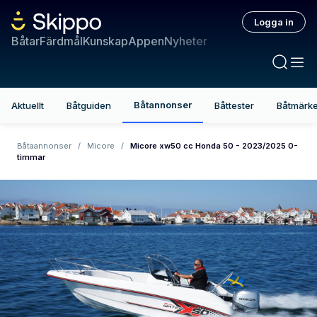
Logga in
Båtar
Färdmål
Kunskap
Appen
Nyheter
Båtannonser
Aktuellt
Båtguiden
Båttester
Båtmärk
Båtaannonser
/
Micore
/
Micore xw50 cc Honda 50 - 2023/2025 0-
timmar