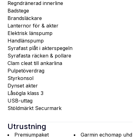
Regndränerad innerline
Badstege
Brandsläckare
Lanternor för & akter
Elektrisk länspump
Handlänspump
Syrafast plåt i akterspegeln
Syrafasta räcken & pollare
Clam cleat till ankarlina
Pulpetöverdrag
Styrkonsol
Dynset akter
Låsögla klass 3
USB-uttag
Stöldmärkt Securmark
Utrustning
Premiumpaket
Garmin echomap uhd