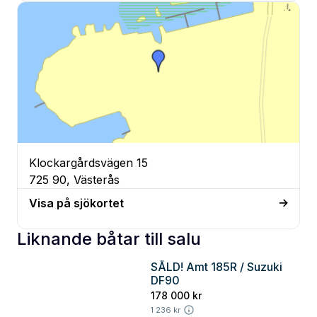
Klockargårdsvägen 15
725 90, Västerås
Visa på sjökortet
Liknande båtar till salu
SÅLD! Amt 185R / Suzuki
Göteborg
DF90
178 000 kr
1 236 kr