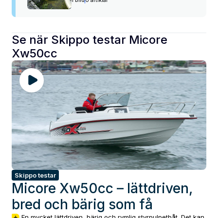
Se när Skippo testar
Micore
Xw50cc
Skippo testar
Micore Xw50cc – lättdriven,
bred och bärig som få
En mycket lättdriven, bärig och rymlig styrpulpetbåt. Det kan