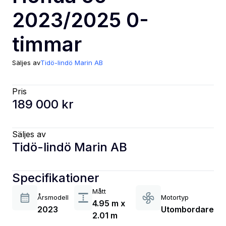
2023/2025 0-
timmar
Säljes av
Tidö-lindö Marin AB
Pris
189 000 kr
Säljes av
Tidö-lindö Marin AB
Specifikationer
Mått
Årsmodell
Motortyp
4.95 m x
2023
Utombordare
2.01 m