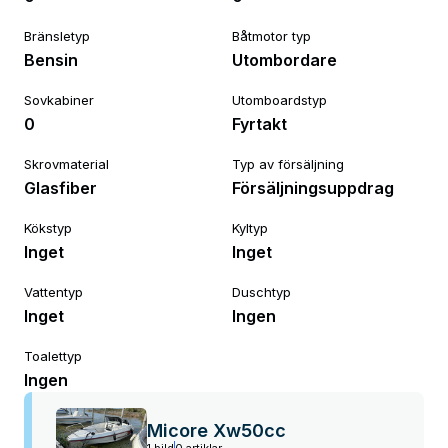
Bränsletyp
Båtmotor typ
Bensin
Utombordare
Sovkabiner
Utomboardstyp
0
Fyrtakt
Skrovmaterial
Typ av försäljning
Glasfiber
Försäljningsuppdrag
Kökstyp
Kyltyp
Inget
Inget
Vattentyp
Duschtyp
Inget
Ingen
Toalettyp
Ingen
Micore Xw50cc
1 bild
0 artiklar