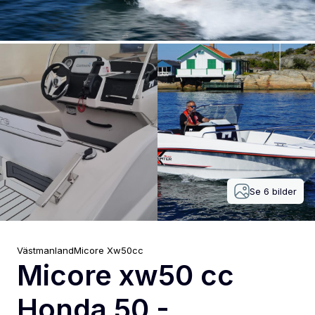
Se
6
bilder
Västmanland
Micore
Xw50cc
Micore xw50 cc
Honda 50 -