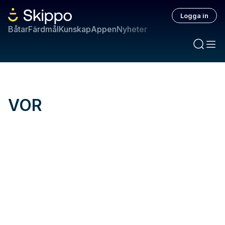
Logga in
Båtar
Färdmål
Kunskap
Appen
Nyheter
VOR