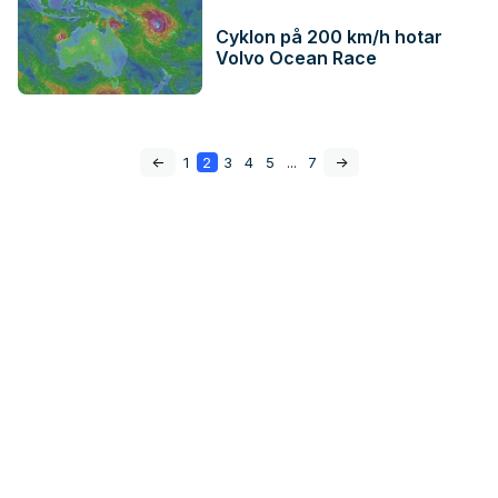
Cyklon på 200 km/h hotar
Volvo Ocean Race
<-
1
2
3
4
5
...
7
->