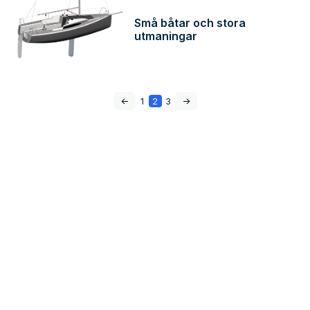
Små båtar och stora
utmaningar
<-
1
2
3
->