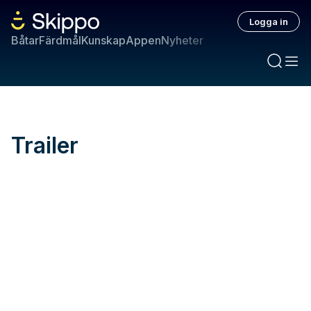
Logga in
Båtar
Färdmål
Kunskap
Appen
Nyheter
Trailer