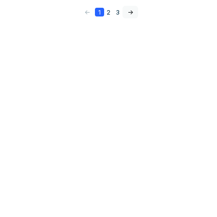
<-
1
2
3
->