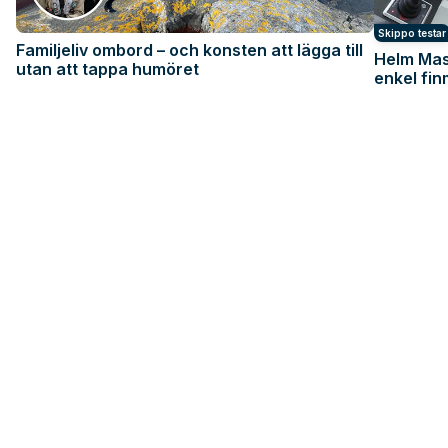
Skippo testar
Familjeliv ombord – och konsten att lägga till
Helm Mas
utan att tappa humöret
enkel fi