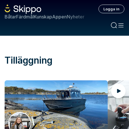
Logga in
Båtar
Färdmål
Kunskap
Appen
Nyheter
Tilläggning