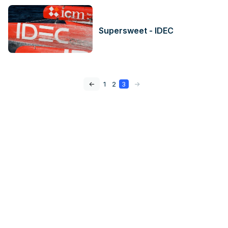
Supersweet - IDEC
<-
1
2
3
->