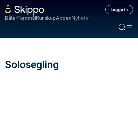
Logga in
Båtar
Färdmål
Kunskap
Appen
Nyheter
Solosegling