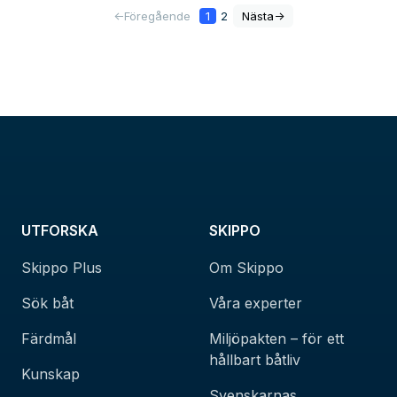
<-
Föregående
1
2
Nästa
->
UTFORSKA
SKIPPO
Skippo Plus
Om Skippo
Sök båt
Våra experter
Färdmål
Miljöpakten – för ett
hållbart båtliv
Kunskap
Svenskarnas