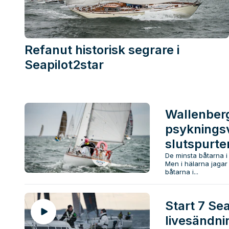
Refanut historisk segrare i
Seapilot2star
Wallenberg
psyknings
slutspurte
De minsta båtarna i 
Men i hälarna jaga
båtarna i...
Start 7 Sea
livesändnin