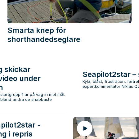
Smarta knep för
shorthandedseglare
 skickar
Seapilot2star –
video under
Kyla, blåst, frustration, far
n
expertkommentator Niklas Qva
startgrupp 1 är på väg in mot mål.
r bland andra de snabbaste
pilot2star -
g i repris