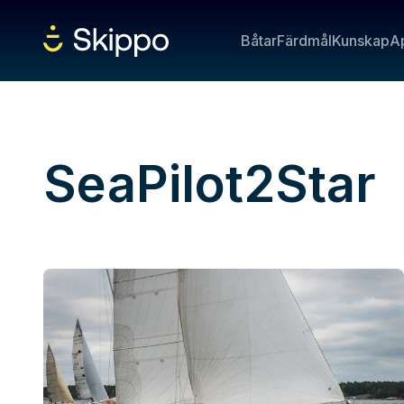
Båtar
Färdmål
Kunskap
A
SeaPilot2Star