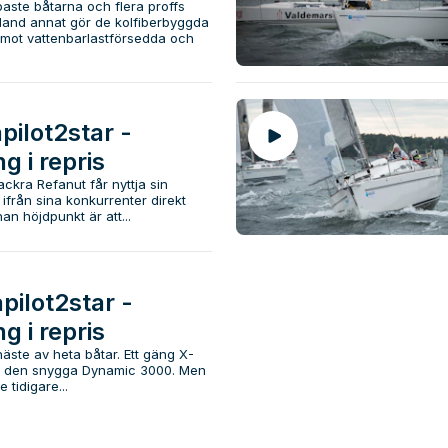
aste båtarna och flera proffs
Bland annat gör de kolfiberbyggda
mot vattenbarlastförsedda och
pilot2star -
g i repris
ckra Refanut får nyttja sin
 ifrån sina konkurrenter direkt
an höjdpunkt är att...
pilot2star -
g i repris
 näste av heta båtar. Ett gäng X-
och den snygga Dynamic 3000. Men
 tidigare...