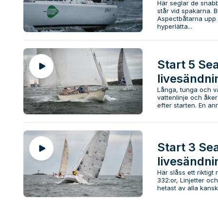
Här seglar de snabb
står vid spakarna. 
Aspectbåtarna upp 
hyperlätta...
Start 5 Sea
livesändnin
Långa, tunga och va
vattenlinje och åker
efter starten. En ann
Start 3 Sea
livesändnin
Här slåss ett riktigt
332:or, Linjetter 
hetast av alla kanske