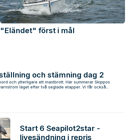
"Eländet" först i mål
 ställning och stämning dag 2
trekord och ytterligare ett mastbrott. Här summerar Skippos
rnström läget efter två seglade etapper. Vi får också...
Start 6 Seapilot2star -
livesändning i repris