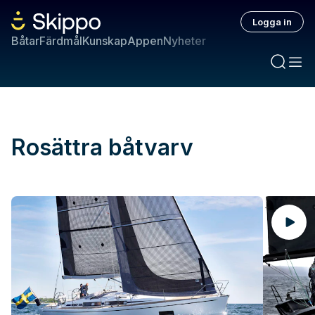
Logga in
Båtar
Färdmål
Kunskap
Appen
Nyheter
Rosättra båtvarv