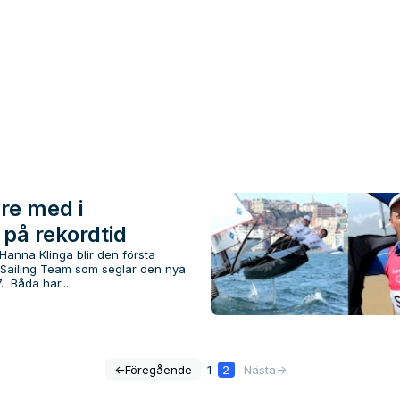
re med i
 på rekordtid
anna Klinga blir den första
 Sailing Team som seglar den nya
 Båda har...
<-
Föregående
1
2
Nästa
->