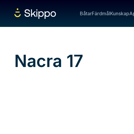
Båtar
Färdmål
Kunskap
A
Nacra 17