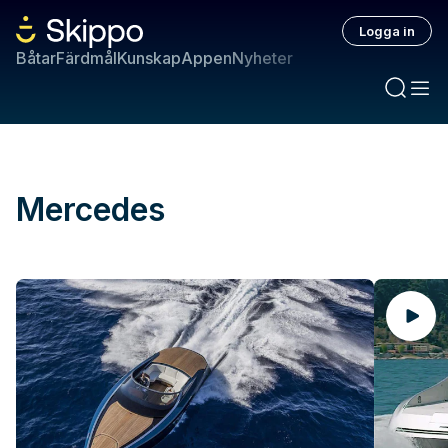
Logga in
Båtar
Färdmål
Kunskap
Appen
Nyheter
Mercedes