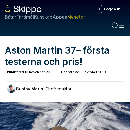
Logga in
Båtar
Färdmål
Kunskap
Appen
Nyheter
Aston Martin 37– första
testerna och pris!
Publicerad
10 november 2016
|
Uppdaterad
10 oktober 2019
Gustav Morin
,
Chefredaktör