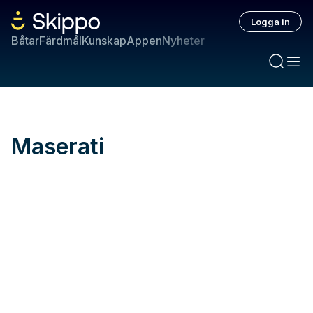
Logga in
Båtar
Färdmål
Kunskap
Appen
Nyheter
Maserati