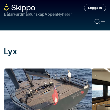
Logga in
Båtar
Färdmål
Kunskap
Appen
Nyheter
Lyx