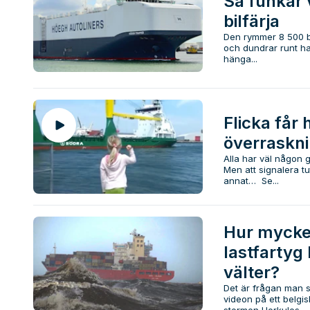
Så funkar 
bilfärja
Den rymmer 8 500 bi
och dundrar runt hal
hänga...
Flicka får 
överraskn
Alla har väl någon gå
Men att signalera tut 
annat… Se...
Hur mycket
lastfartyg
välter?
Det är frågan man st
videon på ett belgi