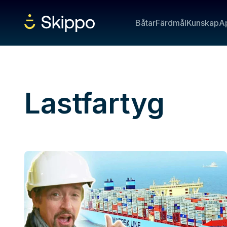
Båtar
Färdmål
Kunskap
A
Lastfartyg