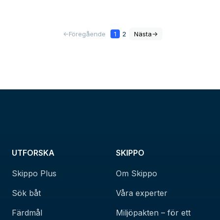
<-
Föregående
1
2
Nästa
->
UTFORSKA
SKIPPO
Skippo Plus
Om Skippo
Sök båt
Våra experter
Färdmål
Miljöpakten – för ett