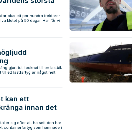
världens största
lar plus ett par hundra traktorer
va klotet på 50 dagar. Här får vi
högljudd
ing
ng gjort tut-tecknet till en lastbil.
till ett lastfartyg är något helt
 kan ett
 kränga innan det
äller sig efter att ha sett den här
skt containerfartyg som hamnade i