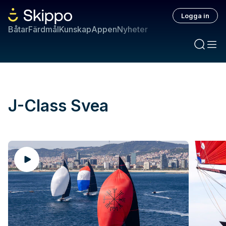
Logga in
Båtar
Färdmål
Kunskap
Appen
Nyheter
J-Class Svea