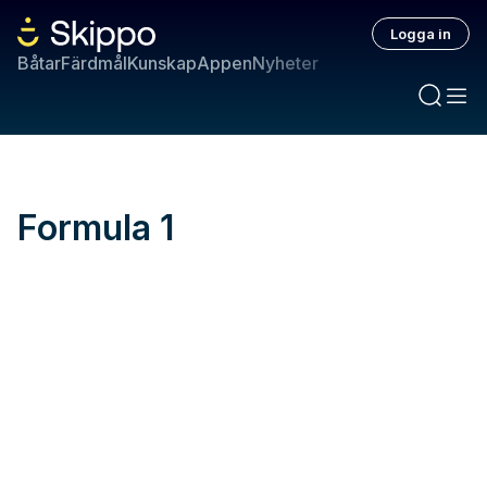
Logga in
Båtar
Färdmål
Kunskap
Appen
Nyheter
Formula 1