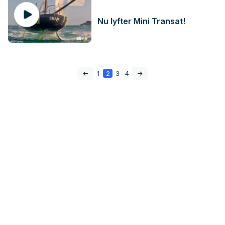
Nu lyfter Mini Transat!
<-
1
2
3
4
->