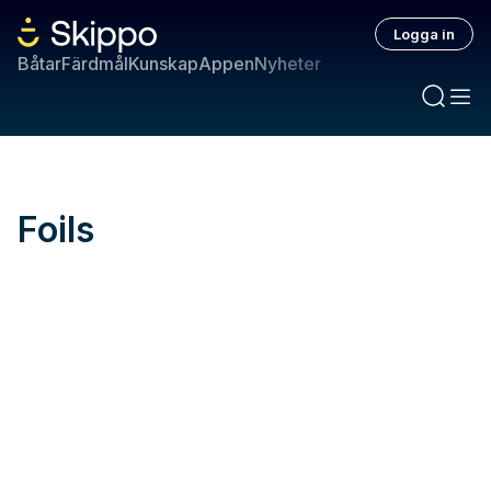
Logga in
Båtar
Färdmål
Kunskap
Appen
Nyheter
Foils