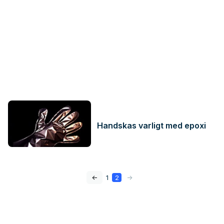
Handskas varligt med epoxi
<-
1
2
->