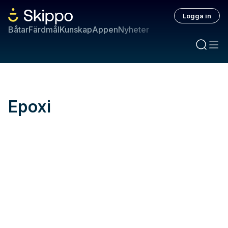
Logga in
Båtar
Färdmål
Kunskap
Appen
Nyheter
Epoxi