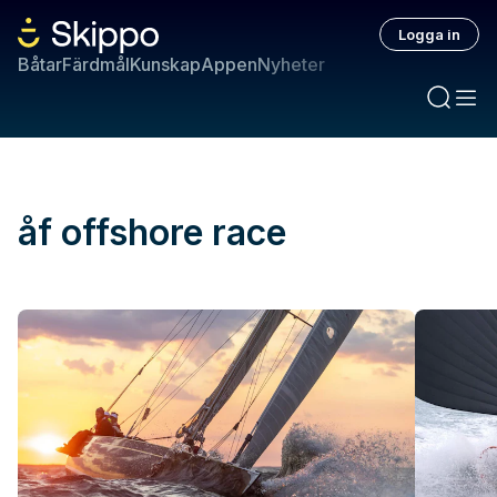
Logga in
Båtar
Färdmål
Kunskap
Appen
Nyheter
åf offshore race