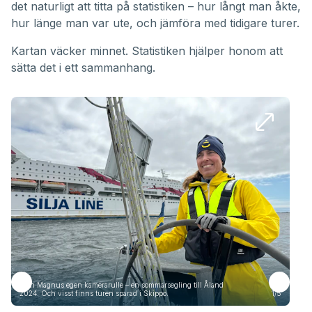
det naturligt att titta på statistiken – hur långt man åkte,
hur länge man var ute, och jämföra med tidigare turer.
Kartan väcker minnet. Statistiken hjälper honom att
sätta det i ett sammanhang.
Från Magnus egen kamerarulle – en sommarsegling till Åland
Frå
2024. Och visst finns turen sparad i Skippo.
1/5
2024