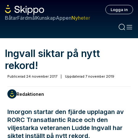
Logga in
Båtar
Färdmål
Kunskap
Appen
Nyheter
Ingvall siktar på nytt
rekord!
Publicerad
24 november 2017
|
Uppdaterad
7 november 2019
Redaktionen
Imorgon startar den fjärde upplagan av
RORC Transatlantic Race och den
viljestarka veteranen Ludde Ingvall har
siktet inställt på nytt rekord.