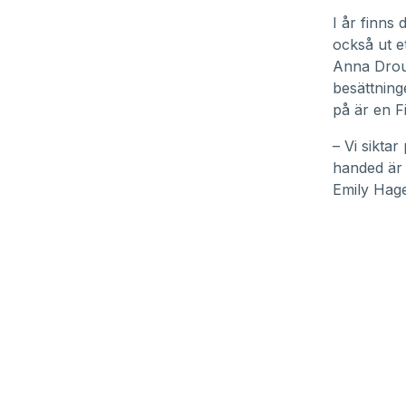
I år finns 
också ut et
Anna Droug
besättning
på är en F
– Vi siktar
handed är 
Emily Hag