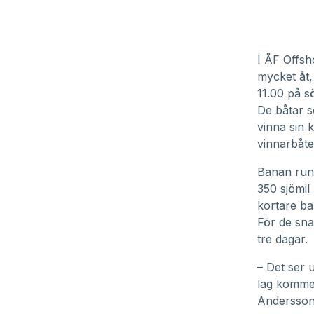
I ÅF Offsh
mycket åt, 
11.00 på s
De båtar s
vinna sin 
vinnarbåte
Banan runt
350 sjömil 
kortare b
För de sna
tre dagar.
– Det ser 
lag kommer
Andersson,