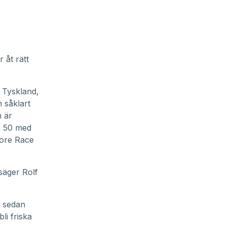
r åt rätt
 Tyskland,
 såklart
m är
n 50 med
hore Race
 säger Rolf
h sedan
li friska