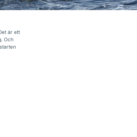
et är ett
g. Och
starten