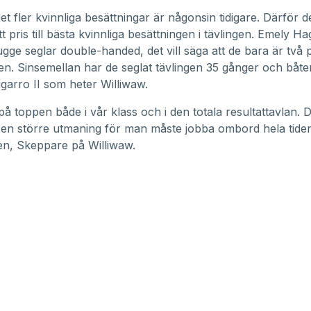
det fler kvinnliga besättningar är någonsin tidigare. Därför d
t pris till bästa kvinnliga besättningen i tävlingen. Emely H
ge seglar double-handed, det vill säga att de bara är två 
en. Sinsemellan har de seglat tävlingen 35 gånger och båte
igarro II som heter Williwaw.
 på toppen både i vår klass och i den totala resultattavlan. 
en större utmaning för man måste jobba ombord hela tiden
en, Skeppare på Williwaw.