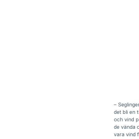
– Segling
det bli en
och vind p
de vända 
vara vind f