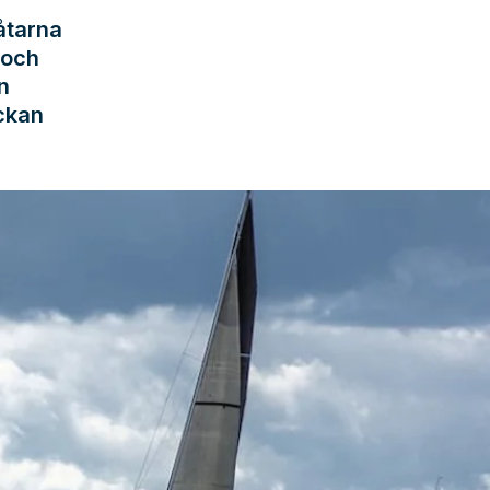
åtarna
 och
n
ckan