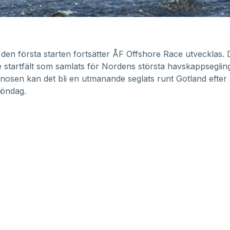
r den första starten fortsätter ÅF Offshore Race utvecklas. D
startfält som samlats för Nordens största havskappseglin
gnosen kan det bli en utmanande seglats runt Gotland efter 
söndag.