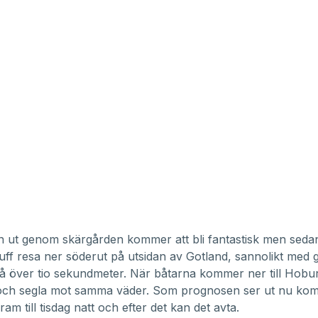
en ut genom skärgården kommer att bli fantastisk men sed
 tuff resa ner söderut på utsidan av Gotland, sannolikt med 
å över tio sekundmeter. När båtarna kommer ner till Hobu
och segla mot samma väder. Som prognosen ser ut nu ko
ram till tisdag natt och efter det kan det avta.