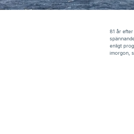
81 år efte
spännande 
enligt pro
imorgon, 