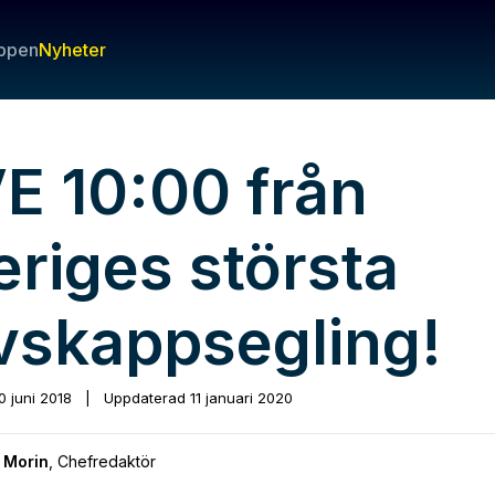
ppen
Nyheter
VE 10:00 från
eriges största
vskappsegling!
0 juni 2018
|
Uppdaterad
11 januari 2020
 Morin
,
Chefredaktör