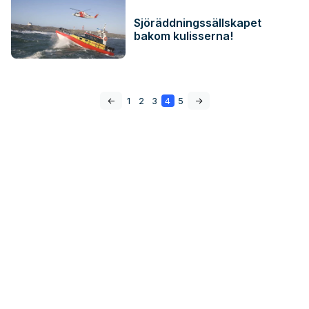
Sjöräddningssällskapet
bakom kulisserna!
<-
1
2
3
4
5
->