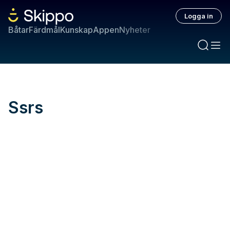
Logga in
Båtar
Färdmål
Kunskap
Appen
Nyheter
Ssrs