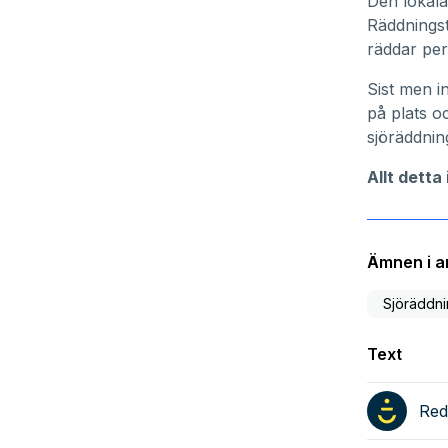
Den lokala
Räddningst
räddar per
Sist men 
på plats o
sjöräddnin
Allt detta
Ämnen i ar
Sjöräddni
Text
Red