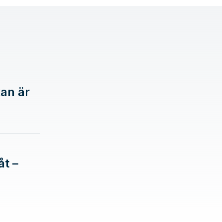
kan är
t –