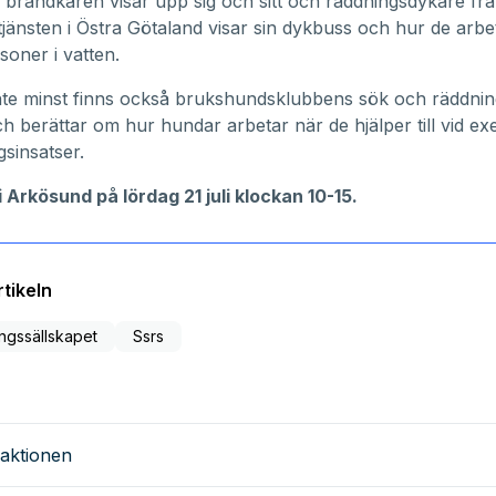
 brandkåren visar upp sig och sitt och räddningsdykare fr
jänsten i Östra Götaland visar sin dykbuss och hur de arbe
soner i vatten.
inte minst finns också brukshundsklubbens sök och räddni
ch berättar om hur hundar arbetar när de hjälper till vid ex
gsinsatser.
 i Arkösund på lördag 21 juli klockan 10-15.
tikeln
ngssällskapet
Ssrs
aktionen