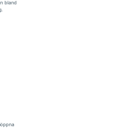
an bland
g.
 öppna