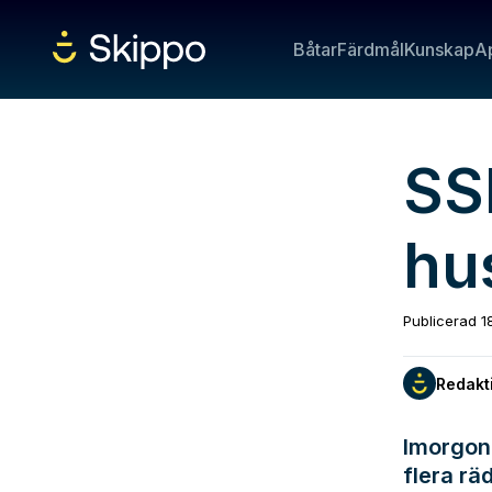
Båtar
Färdmål
Kunskap
A
SS
hu
Publicerad
1
Redakt
Imorgon,
flera rä