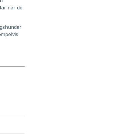
ån
tar när de
ngshundar
empelvis