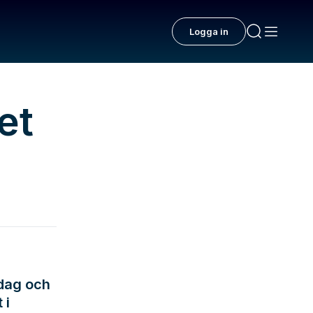
Logga in
et
 dag och
 i