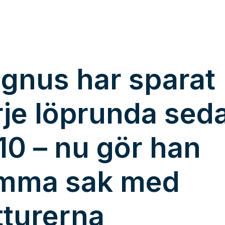
gnus har sparat
rje löprunda sed
10 – nu gör han
mma sak med
tturerna