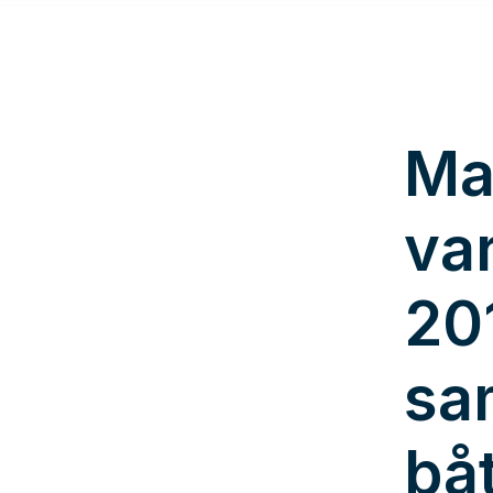
Ma
va
20
sa
bå