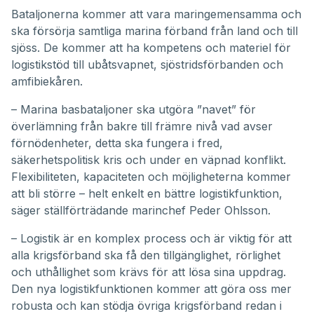
Bataljonerna kommer att vara maringemensamma och
ska försörja samtliga marina förband från land och till
sjöss. De kommer att ha kompetens och materiel för
logistikstöd till ubåtsvapnet, sjöstridsförbanden och
amfibiekåren.
– Marina basbataljoner ska utgöra ”navet” för
överlämning från bakre till främre nivå vad avser
förnödenheter, detta ska fungera i fred,
säkerhetspolitisk kris och under en väpnad konflikt.
Flexibiliteten, kapaciteten och möjligheterna kommer
att bli större – helt enkelt en bättre logistikfunktion,
säger ställförträdande marinchef Peder Ohlsson.
– Logistik är en komplex process och är viktig för att
alla krigsförband ska få den tillgänglighet, rörlighet
och uthållighet som krävs för att lösa sina uppdrag.
Den nya logistikfunktionen kommer att göra oss mer
robusta och kan stödja övriga krigsförband redan i