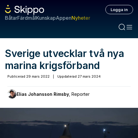
Logga in
Båtar
Färdmål
Kunskap
Appen
Nyheter
Sverige utvecklar två nya
marina krigsförband
Publicerad
29 mars 2022
|
Uppdaterad
27 mars 2024
Elias Johansson Rimsby
,
Reporter