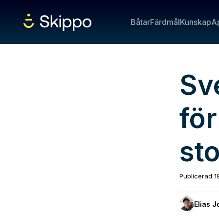
Båtar
Färdmål
Kunskap
A
Sv
fö
sto
Publicerad
1
Elias 