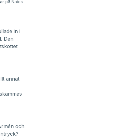
ar på Natos
lade in i
l. Den
tskottet
lt annat
t skämmas
, Armén och
intryck?