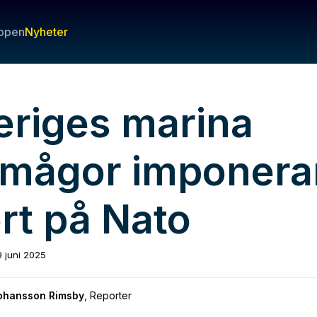
ppen
Nyheter
eriges marina
rmågor imponera
rt på Nato
9 juni 2025
Johansson Rimsby
,
Reporter