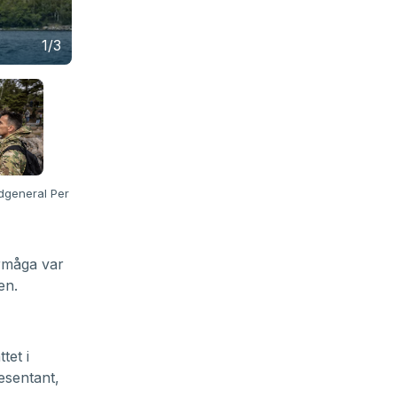
1/3
dgeneral Per
rmåga var
en.
tet i
resentant,