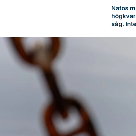
Natos mi
högkvart
såg. Int