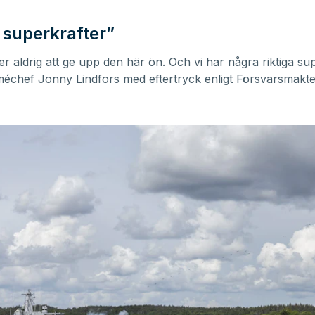
r superkrafter”
r aldrig att ge upp den här ön. Och vi har några riktiga su
méchef Jonny Lindfors med eftertryck enligt
Försvarsmakt