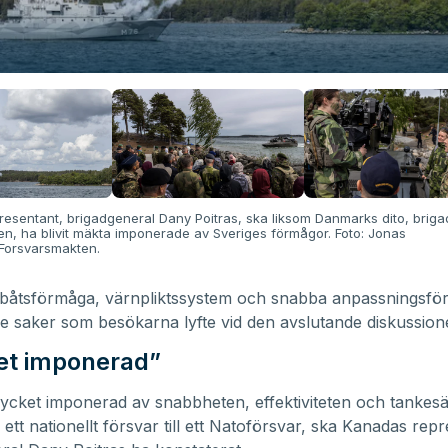
esentant, brigadgeneral Dany Poitras, ska liksom Danmarks dito, briga
en, ha blivit mäkta imponerade av Sveriges förmågor. Foto: Jonas
Forsvarsmakten.
ubåtsförmåga, värnpliktssystem och snabba anpassningsfö
e saker som besökarna lyfte vid den avslutande diskussion
t imponerad”
ycket imponerad av snabbheten, effektiviteten och tankesät
n ett nationellt försvar till ett Natoförsvar, ska Kanadas rep