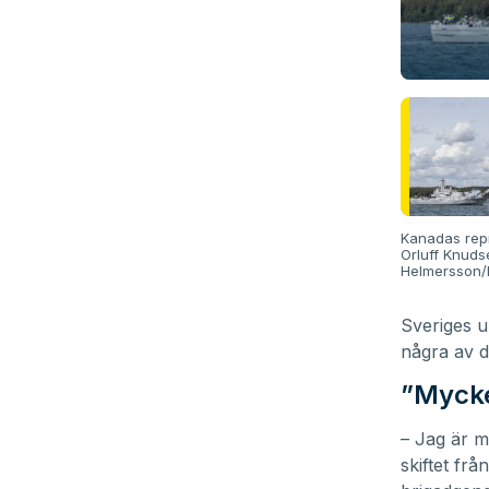
Kanadas repr
Orluff Knuds
Helmersson/
Sveriges 
några av d
”Mycke
– Jag är m
skiftet frå