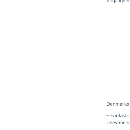
brigadgene
Danmarks b
– Fantasti
relevansha