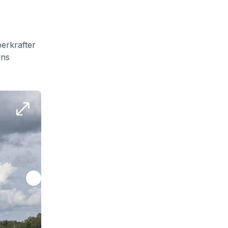
perkrafter
ens