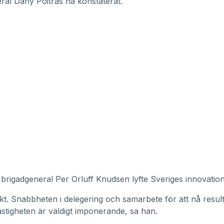
ral Dany Poitras ha konstaterat.
rigadgeneral Per Orluff Knudsen lyfte Sveriges innovatio
skt. Snabbheten i delegering och samarbete för att nå resul
stigheten är väldigt imponerande, sa han.