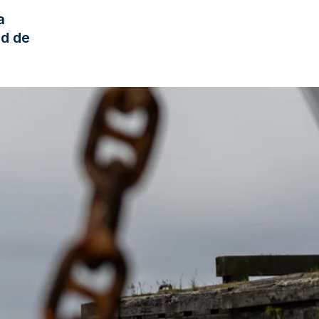
a
ad de