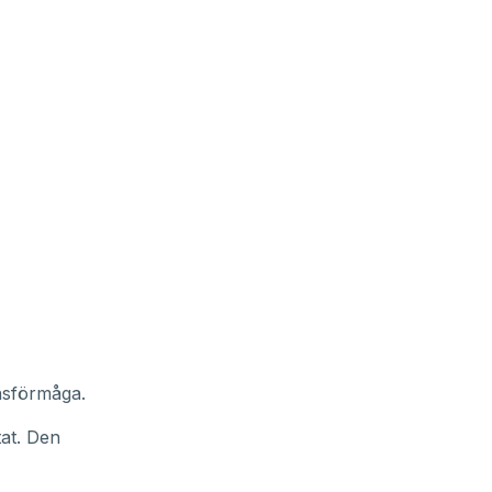
nsförmåga.
tat. Den