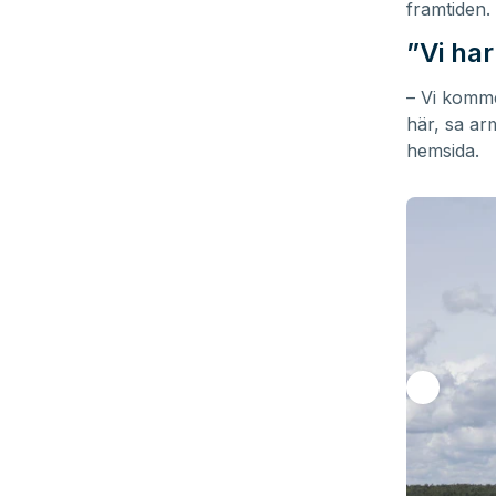
framtiden.
”Vi ha
– Vi komme
här, sa ar
hemsida.