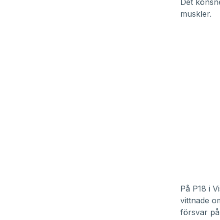
Det könsne
muskler.
På P18 i V
vittnade o
försvar på