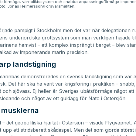
åtsförmåga, värnpliktssystem och snabba anpassningsförmåga imponer
Foto: Jonas Helmersson/Forsvarsmakten.
rjade pampigt i Stockholm men det var när delegationen rul
s underjordiska grottsystem som man verkligen hajade til
rinens hemvist – ett komplex insprängt i berget – blev star
alkad av imponerande marin precision.
arp landstigning
arinbas demonstrerades en svensk landstigning som var al
sk. Det här ska ha varit var krigsföring i praktiken – snabb,
och sjövass. Ej heller är Sveriges ubåtsförmåga något at
dsledande och något av ett guldägg för Nato i Östersjön.
 musklerna
 – det geopolitiska hjärtat i Östersjön – visade Flygvapnet
upp ett stridsberett skådespel. Men det som gjorde störst 