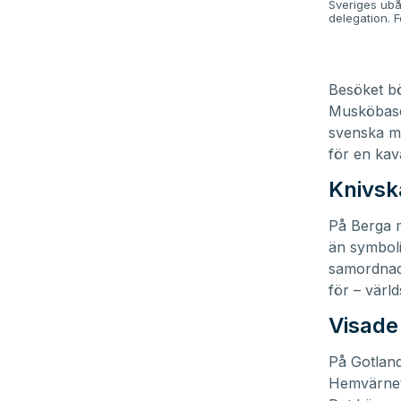
Sveriges ub
delegation. 
Besöket bö
Musköbasen
svenska ma
för en kav
Knivsk
På Berga m
än symboli
samordnad 
för – värl
Visade
På Gotland
Hemvärnet 