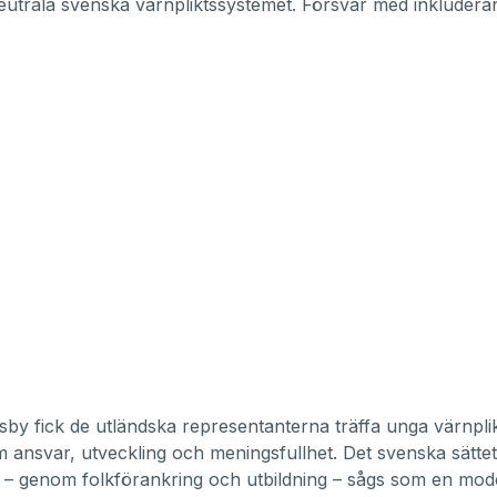
utrala svenska värnpliktssystemet. Försvar med inkludera
isby fick de utländska representanterna träffa unga värnpli
m ansvar, utveckling och meningsfullhet. Det svenska sättet
 – genom folkförankring och utbildning – sågs som en mode