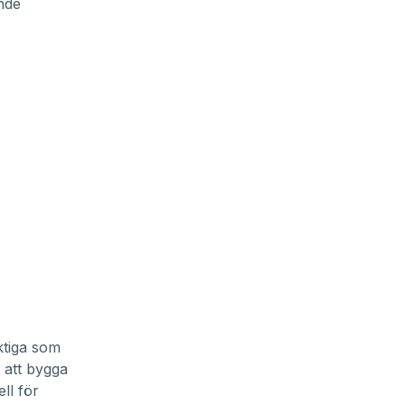
nde
ktiga som
 att bygga
ll för