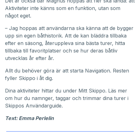
Det är också där Magnus hoppas att fler ska landa: att
Aktiviteter inte känns som en funktion, utan som
något eget.
– Jag hoppas att användarna ska känna att de bygger
upp sin egen båthistorik. Att de kan bläddra tillbaka
efter en säsong, återuppleva sina bästa turer, hitta
tillbaka till favoritplatser och se hur deras båtliv
utvecklas år efter år.
Allt du behöver göra är att starta Navigation. Resten
fyller Skippo i åt dig.
Dina aktiviteter hittar du under
Mitt Skippo
. Läs mer
om hur du namnger, taggar och trimmar dina turer i
Skippos
Användarguide
.
Text: Emma Perlelin