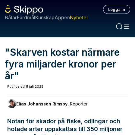
Logga in
Båtar
Färdmål
Kunskap
Appen
Nyheter
"Skarven kostar närmare
fyra miljarder kronor per
år"
Publicerad
11 juli 2025
Elias Johansson Rimsby
,
Reporter
Notan för skador på fiske, odlingar och
hotade arter uppskattas till 350 miljoner