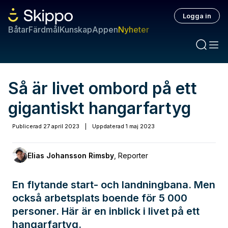
Logga in
Båtar
Färdmål
Kunskap
Appen
Nyheter
Så är livet ombord på ett
gigantiskt hangarfartyg
Publicerad
27 april 2023
|
Uppdaterad
1 maj 2023
Elias Johansson Rimsby
,
Reporter
En flytande start- och landningbana. Men
också arbetsplats boende för 5 000
personer. Här är en inblick i livet på ett
hangarfartyg.