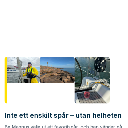
Inte ett enskilt spår – utan helheten
Be Magnus välja ut ett favoritspår, och han vänder på