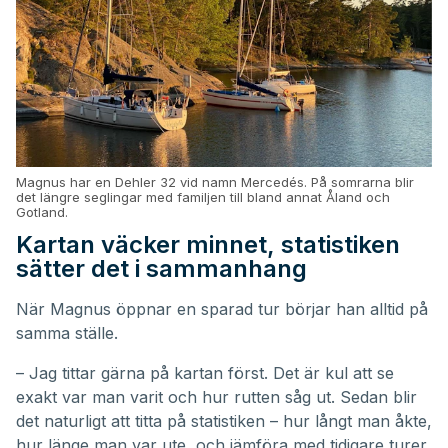
Magnus har en Dehler 32 vid namn Mercedés. På somrarna blir
det längre seglingar med familjen till bland annat Åland och
Gotland.
Kartan väcker minnet, statistiken
sätter det i sammanhang
När Magnus öppnar en sparad tur börjar han alltid på
samma ställe.
– Jag tittar gärna på kartan först. Det är kul att se
exakt var man varit och hur rutten såg ut. Sedan blir
det naturligt att titta på statistiken – hur långt man åkte,
hur länge man var ute, och jämföra med tidigare turer.