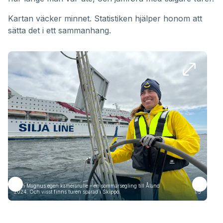
Kartan väcker minnet. Statistiken hjälper honom att
sätta det i ett sammanhang.
Från Magnus egen kamerarulle – en sommarsegling till Åland
Frå
2024. Och visst finns turen sparad i Skippo.
1/5
2024