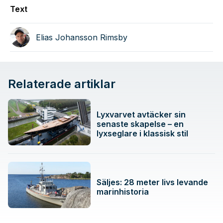
Text
Elias Johansson Rimsby
Relaterade artiklar
Lyxvarvet avtäcker sin
senaste skapelse – en
lyxseglare i klassisk stil
Säljes: 28 meter livs levande
marinhistoria