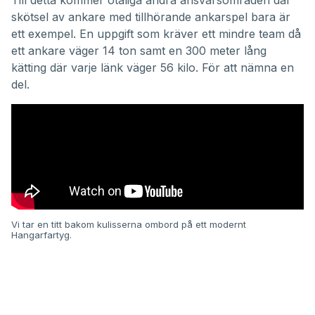
Till detta kommer otaliga andra ansvarsområden där
skötsel av ankare med tillhörande ankarspel bara är
ett exempel. En uppgift som kräver ett mindre team då
ett ankare väger 14 ton samt en 300 meter lång
kätting där varje länk väger 56 kilo. För att nämna en
del.
Vi tar en titt bakom kulisserna ombord på ett modernt
Hangarfartyg.