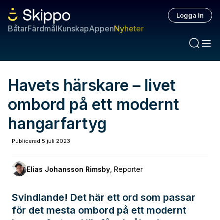
Logga in
Båtar
Färdmål
Kunskap
Appen
Nyheter
Havets härskare – livet
ombord på ett modernt
hangarfartyg
Publicerad
5 juli 2023
Elias Johansson Rimsby
,
Reporter
Svindlande! Det här ett ord som passar
för det mesta ombord på ett modernt