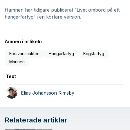
Hamnen har tidigare publicerat
”Livet ombord på ett
hangarfartyg” i en kortare version
.
Ämnen i artikeln
Försvarsmakten
Hangarfartyg
Krigsfartyg
Marinen
Text
Elias Johansson Rimsby
Relaterade artiklar