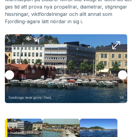
ges tid att prova nya propellrar, diametrar, stigningar
hissningar, viktfördelningar och allt annat som
Fjordling-ägare lätt nördar in sig i.
Fjordlingar lever gärna i flock.
1/4
Land