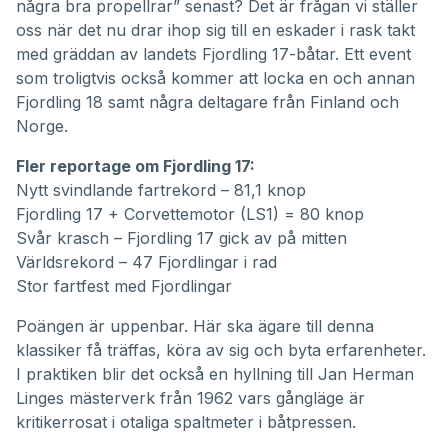
några bra propellrar” senast? Det är frågan vi ställer
oss när det nu drar ihop sig till en eskader i rask takt
med gräddan av landets Fjordling 17-båtar. Ett event
som troligtvis också kommer att locka en och annan
Fjordling 18 samt några deltagare från Finland och
Norge.
Fler reportage om Fjordling 17:
Nytt svindlande fartrekord – 81,1 knop
Fjordling 17 + Corvettemotor (LS1) = 80 knop
Svår krasch – Fjordling 17 gick av på mitten
Världsrekord – 47 Fjordlingar i rad
Stor fartfest med Fjordlingar
Poängen är uppenbar. Här ska ägare till denna
klassiker få träffas, köra av sig och byta erfarenheter.
I praktiken blir det också en hyllning till
Jan Herman
Linge
s mästerverk från 1962 vars gångläge är
kritikerrosat i otaliga spaltmeter i båtpressen.