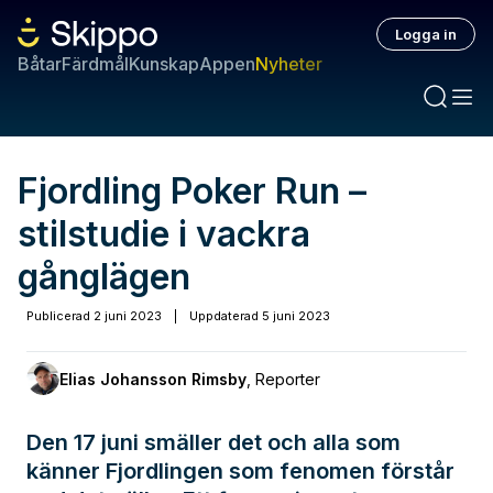
Logga in
Båtar
Färdmål
Kunskap
Appen
Nyheter
Fjordling Poker Run –
stilstudie i vackra
gånglägen
Publicerad
2 juni 2023
|
Uppdaterad
5 juni 2023
Elias Johansson Rimsby
,
Reporter
Den 17 juni smäller det och alla som
känner Fjordlingen som fenomen förstår