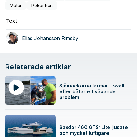
Motor
Poker Run
Text
Elias Johansson Rimsby
Relaterade artiklar
Sjömackarna larmar – svall
efter båtar ett växande
problem
Saxdor 460 GTS: Lite ljusare
och mycket luftigare