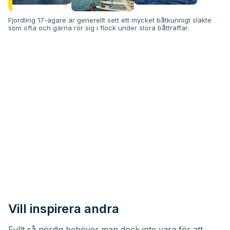
Fjordling 17-ägare är generellt sett ett mycket båtkunnigt släkte
som ofta och gärna rör sig i flock under stora båtträffar.
Vill inspirera andra
Fullt så nördig behöver man dock inte vara för att