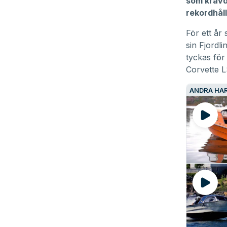
som krävde
rekordhål
För ett år
sin Fjord
tyckas för
Corvette L
ANDRA HAR