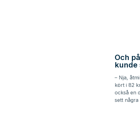
Och på 
kunde s
– Nja, åtm
kört i 82 
också en d
sett några 