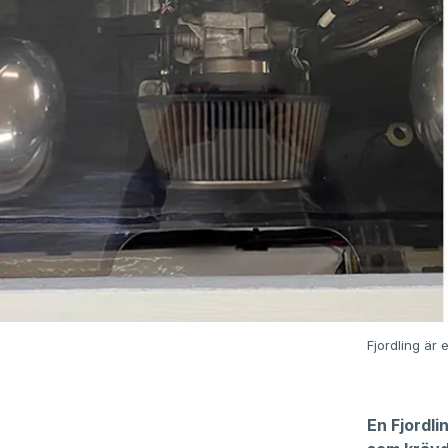
Fjordling är 
En Fjordl