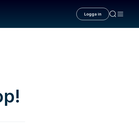
Logga in
op!