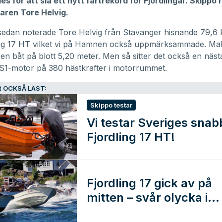
s för att slå ett nytt fartrekord för Fjordlingar. Skippo 
laren Tore Helvig.
 sedan noterade Tore Helvig från Stavanger
hisnande 79,6
ling 17 HT vilket vi på Hamnen också uppmärksammade
. Ma
 en båt på blott 5,20 meter. Men så sitter det också en näs
S1-motor på 380 hästkrafter i motorrummet.
 OCKSÅ LÄST:
Skippo testar
Vi testar Sveriges snab
Fjordling 17 HT!
Fjordling 17 gick av på
mitten – svår olycka i
Stockholm