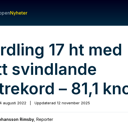
ppen
Nyheter
rdling 17 ht med
tt svindlande
trekord – 81,1 kn
4 augusti 2022
|
Uppdaterad
12 november 2025
Johansson Rimsby
,
Reporter