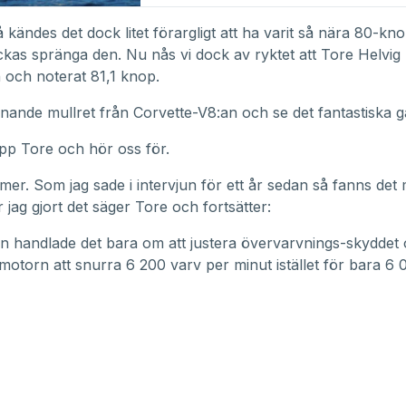
 kändes det dock litet förargligt att ha varit så nära 80-k
yckas spränga den. Nu nås vi dock av ryktet att Tore Helvig h
n och noterat 81,1 knop.
nande mullret från Corvette-V8:an och se det fantastiska 
upp Tore och hör oss för.
mer. Som jag sade i intervjun för ett år sedan så fanns det 
 jag gjort det säger Tore och fortsätter:
en handlade det bara om att justera övervarvnings-skyddet
t motorn att snurra 6 200 varv per minut istället för bara 6 