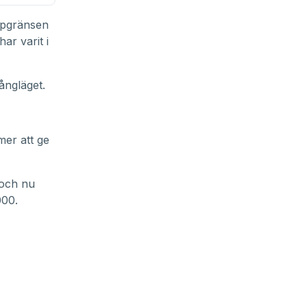
nopgränsen
ar varit i
gångläget.
mer att ge
 och nu
000.