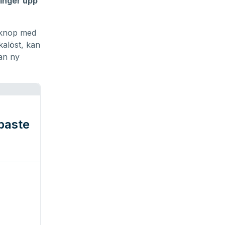
ringer upp
 knop med
kalöst, kan
tan ny
baste