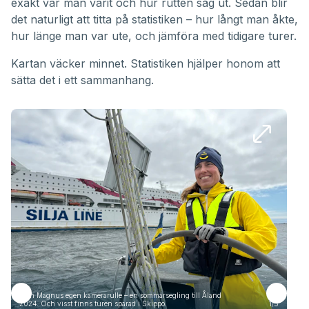
exakt var man varit och hur rutten såg ut. Sedan blir
det naturligt att titta på statistiken – hur långt man åkte,
hur länge man var ute, och jämföra med tidigare turer.
Kartan väcker minnet. Statistiken hjälper honom att
sätta det i ett sammanhang.
Från Magnus egen kamerarulle – en sommarsegling till Åland
Frå
2024. Och visst finns turen sparad i Skippo.
1/5
2024