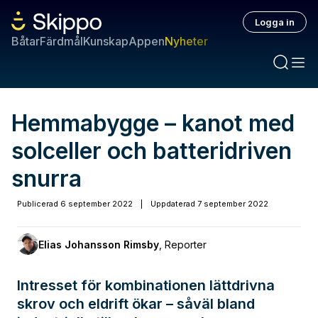
Logga in
Båtar
Färdmål
Kunskap
Appen
Nyheter
Hemmabygge – kanot med
solceller och batteridriven
snurra
Publicerad
6 september 2022
|
Uppdaterad
7 september 2022
Elias Johansson Rimsby
,
Reporter
Intresset för kombinationen lättdrivna
skrov och eldrift ökar – såväl bland