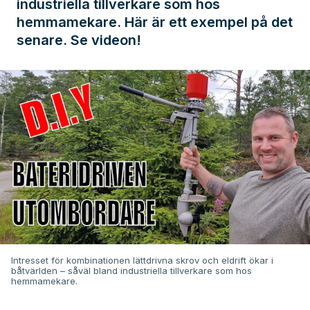
industriella tillverkare som hos
hemmamekare. Här är ett exempel på det
senare. Se videon!
Intresset för kombinationen lättdrivna skrov och eldrift ökar i
båtvärlden – såväl bland industriella tillverkare som hos
hemmamekare.