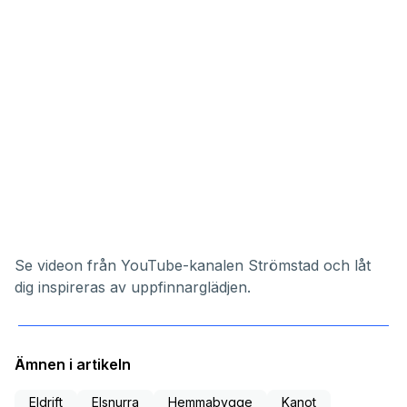
Se videon från YouTube-kanalen
Strömstad
och låt
dig inspireras av uppfinnarglädjen.
Ämnen i artikeln
Eldrift
Elsnurra
Hemmabygge
Kanot