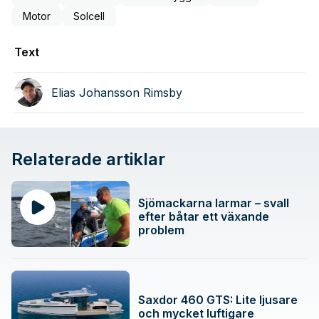
Motor
Solcell
Text
Elias Johansson Rimsby
Relaterade artiklar
Sjömackarna larmar – svall
efter båtar ett växande
problem
Saxdor 460 GTS: Lite ljusare
och mycket luftigare