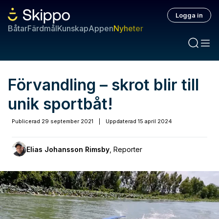
Logga in
Båtar
Färdmål
Kunskap
Appen
Nyheter
Förvandling – skrot blir till
unik sportbåt!
Publicerad
29 september 2021
|
Uppdaterad
15 april 2024
Elias Johansson Rimsby
,
Reporter