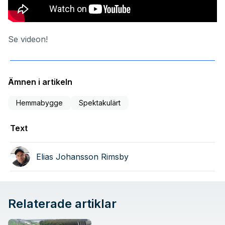
Se videon!
Ämnen i artikeln
Hemmabygge
Spektakulärt
Text
Elias Johansson Rimsby
Relaterade artiklar