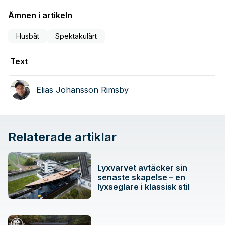
Ämnen i artikeln
Husbåt
Spektakulärt
Text
Elias Johansson Rimsby
Relaterade artiklar
Lyxvarvet avtäcker sin
senaste skapelse – en
lyxseglare i klassisk stil