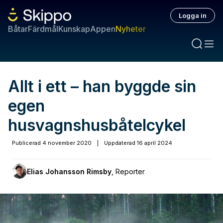
Logga in
Båtar
Färdmål
Kunskap
Appen
Nyheter
Allt i ett – han byggde sin
egen
husvagnshusbåtelcykel
Publicerad
4 november 2020
|
Uppdaterad
16 april 2024
Elias Johansson Rimsby
,
Reporter