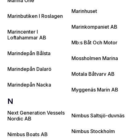
Marina One
Marinhuset
Marinbutiken I Roslagen
Marinkompaniet AB
Marincenter I
Loftahammar AB
Mb:s Båt Och Motor
Marindepån Bålsta
Mossholmen Marina
Marindepån Dalarö
Motala Båtvarv AB
Marindepån Nacka
Myggenäs Marin AB
N
Next Generation Vessels
Nimbus Saltsjö-duvnäs
Nordic AB
Nimbus Stockholm
Nimbus Boats AB