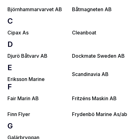
Björnhammarvarvet AB
Båtmagneten AB
C
Cipax As
Cleanboat
D
Djurö Båtvarv AB
Dockmate Sweden AB
E
Scandinavia AB
Eriksson Marine
F
Fair Marin AB
Fritzéns Maskin AB
Finn Flyer
Frydenbö Marine As/ab
G
Galärbryggan