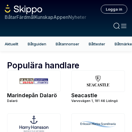
Logga in
Båtar
Färdmål
Kunskap
Appen
Nyheter
Aktuellt
Båtguiden
Båtannonser
Båttester
Båtmärk
Populära handlare
Marindepån Dalarö
Seacastle
Dalarö
Varvsvägen 1, 181 46 Lidingö