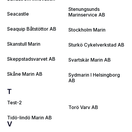
Stenungsunds
Seacastle
Marinservice AB
Seaquip Båtstöttor AB
Stockholm Marin
Skanstull Marin
Sturkö Cykelverkstad AB
Skeppstadsvarvet AB
Svartskär Marin AB
Skåne Marin AB
Sydmarin I Helsingborg
AB
T
Test-2
Torö Varv AB
Tidö-lindö Marin AB
V