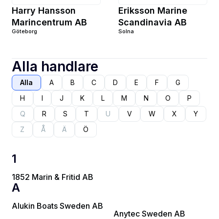
Harry Hansson
Eriksson Marine
Marincentrum AB
Scandinavia AB
Göteborg
Solna
Alla handlare
Alla
A
B
C
D
E
F
G
H
I
J
K
L
M
N
O
P
Q
R
S
T
U
V
W
X
Y
Z
Å
Ä
Ö
1
1852 Marin & Fritid AB
A
Alukin Boats Sweden AB
Anytec Sweden AB