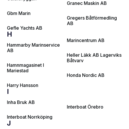
Granec Maskin AB
Gbm Marin
Gregers Båtförmedling
AB
Gefle Yachts AB
H
Marincentrum AB
Hammarby Marinservice
AB
Heller Läkk AB Lagerviks
Båtvarv
Hamnmagasinet I
Mariestad
Honda Nordic AB
Harry Hansson
I
Inha Bruk AB
Interboat Örebro
Interboat Norrköping
J